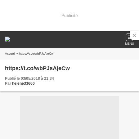
Publicité
MENU
Accueil
» https://t.co/wbPJsAjeCw
https://t.co/wbPJsAjeCw
Publié le 03/05/2018 à 21:34
Par
helene33660