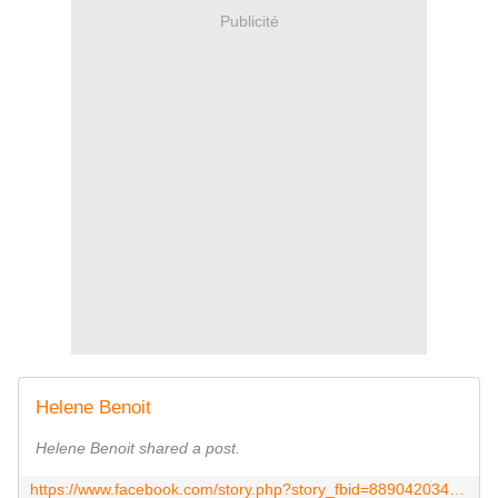
Publicité
Helene Benoit
Helene Benoit shared a post.
https://www.facebook.com/story.php?story_fbid=889042034600669&id=100004846426281