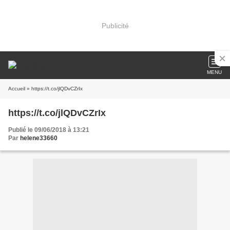
Publicité
MENU
Accueil
» https://t.co/jlQDvCZrIx
https://t.co/jlQDvCZrIx
Publié le 09/06/2018 à 13:21
Par
helene33660