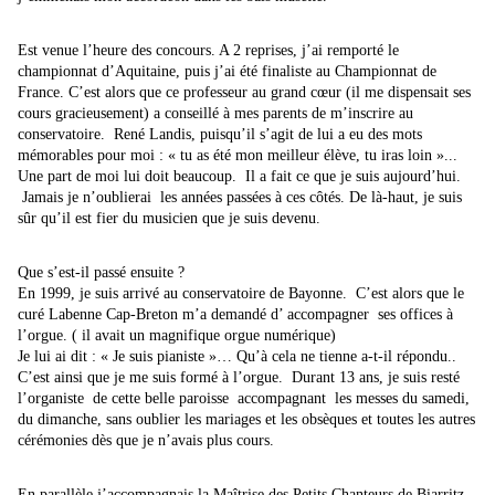
Est venue l’heure des concours. A 2 reprises, j’ai remporté le
championnat d’Aquitaine, puis j’ai été finaliste au Championnat de
France. C’est alors que ce professeur au grand cœur (il me dispensait ses
cours gracieusement) a conseillé à mes parents de m’inscrire au
conservatoire. René Landis, puisqu’il s’agit de lui a eu des mots
mémorables pour moi : « tu as été mon meilleur élève, tu iras loin »...
Une part de moi lui doit beaucoup. Il a fait ce que je suis aujourd’hui.
Jamais je n’oublierai les années passées à ces côtés. De là-haut, je suis
sûr qu’il est fier du musicien que je suis devenu.
Que s’est-il passé ensuite ?
En 1999, je suis arrivé au conservatoire de Bayonne. C’est alors que le
curé Labenne Cap-Breton m’a demandé d’ accompagner ses offices à
l’orgue. ( il avait un magnifique orgue numérique)
Je lui ai dit : « Je suis pianiste »… Qu’à cela ne tienne a-t-il répondu..
C’est ainsi que je me suis formé à l’orgue. Durant 13 ans, je suis resté
l’organiste de cette belle paroisse accompagnant les messes du samedi,
du dimanche, sans oublier les mariages et les obsèques et toutes les autres
cérémonies dès que je n’avais plus cours.
En parallèle j’accompagnais la Maîtrise des Petits Chanteurs de Biarritz.