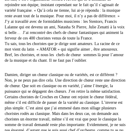
rejoindre son équipe, insistant cependant sur le fait qu’il s’agissait de
variété française. « Qu’à cela ne tienne, lui ai-je répondu : la musique
reste avant tout de la musique. Pour moi, il n’y a pas de différence. »
J’y ai travaillé avec de formidables musiciens : les Stentors, Francis
Lalanne qui est devenu un ami, Natasha St Pierre, Julie Zenatti à la voix
si belle… J’ai rencontré des chefs de chœur fantastiques qui animent la
ferveur de ces 400 choristes venus de toute la France.
Tu sais, tous les choristes que je dirige sont amateurs. La racine de ce
mot vient du latin « AMATOR » qui signifie aimer , être amoureux.
Bref, les choristes, et nous les chefs de chœur sommes là pour l’amour
de la musique et du chant. Il ne faut pas l’oublier.
Damien, diriger un chœur classique ou de variétés, est ce différent ?
Non, je ne peux pas dire cela. Une direction de chœur reste une direction
de chœur. Que soit en classique ou en variété, j’aime l’énergie, la
puissance qui se dégagent des chœurs. J’en retire la même satisfaction.
Certains choristes de Croches en Chœur ont rejoint le chœur fédéral,
même s’il est difficile de passer de la variété au classique. L’inverse est
plus simple. C’est ainsi que j’ai emmené dans mon sillage plusieurs
choristes rodés au classique. Mais dans les deux cas, on demande aux
choristes un énorme travail, même s’il est vrai que pour le classique la
somme de travail demandé reste plus importante. Evidemment, je ne suis
pas épargné, d’autant que je suis aussi chef d’orchestre, comme tu as pu