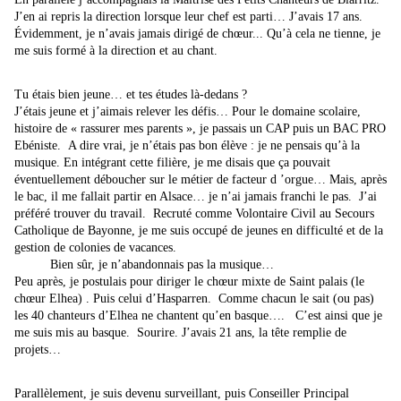
J’en ai repris la direction lorsque leur chef est parti… J’avais 17 ans.
Évidemment, je n’avais jamais dirigé de chœur... Qu’à cela ne tienne, je
me suis formé à la direction et au chant.
Tu étais bien jeune… et tes études là-dedans ?
J’étais jeune et j’aimais relever les défis… Pour le domaine scolaire,
histoire de « rassurer mes parents », je passais un CAP puis un BAC PRO
Ebéniste. A dire vrai, je n’étais pas bon élève : je ne pensais qu’à la
musique. En intégrant cette filière, je me disais que ça pouvait
éventuellement déboucher sur le métier de facteur d ’orgue… Mais, après
le bac, il me fallait partir en Alsace… je n’ai jamais franchi le pas. J’ai
préféré trouver du travail. Recruté comme Volontaire Civil au Secours
Catholique de Bayonne, je me suis occupé de jeunes en difficulté et de la
gestion de colonies de vacances.
Bien sûr, je n’abandonnais pas la musique…
Peu après, je postulais pour diriger le chœur mixte de Saint palais (le
chœur Elhea) . Puis celui d’Hasparren. Comme chacun le sait (ou pas)
les 40 chanteurs d’Elhea ne chantent qu’en basque…. C’est ainsi que je
me suis mis au basque. Sourire. J’avais 21 ans, la tête remplie de
projets…
Parallèlement, je suis devenu surveillant, puis Conseiller Principal