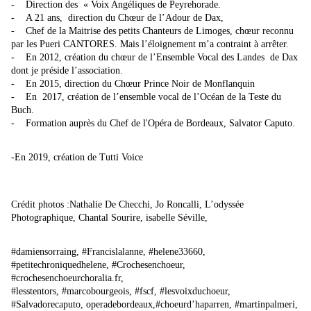
- Direction des « Voix Angéliques de Peyrehorade.
- A 21 ans, direction du Chœur de l’Adour de Dax,
- Chef de la Maitrise des petits Chanteurs de Limoges, chœur reconnu
par les Pueri CANTORES. Mais l’éloignement m’a contraint à arrêter.
- En 2012, création du chœur de l’Ensemble Vocal des Landes de Dax
dont je préside l’association.
- En 2015, direction du Chœur Prince Noir de Monflanquin
- En 2017, création de l’ensemble vocal de l’Océan de la Teste du
Buch.
- Formation auprès du Chef de l'Opéra de Bordeaux, Salvator Caputo.
-En 2019, création de Tutti Voice
Crédit photos :Nathalie De Checchi, Jo Roncalli, L’odyssée
Photographique, Chantal Sourire, isabelle Séville,
#damiensorraing, #Francislalanne, #helene33660,
#petitechroniquedhelene, #Crochesenchoeur,
#
crochesenchoeurchoralia.fr
,
#lesstentors, #marcobourgeois, #fscf, #lesvoixduchoeur,
#Salvadorecaputo, operadebordeaux,#choeurd’haparren, #martinpalmeri,