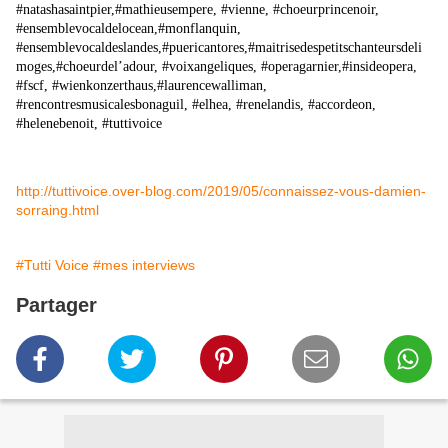
#natashasaintpier,#mathieusempere, #vienne, #choeurprincenoir,
#ensemblevocaldelocean,#monflanquin,
#ensemblevocaldeslandes,#puericantores,#maitrisedespetitschanteursdeli
moges,#choeurdel’adour, #voixangeliques, #operagarnier,#insideopera,
#fscf, #wienkonzerthaus,#laurencewalliman,
#rencontresmusicalesbonaguil, #elhea, #renelandis, #accordeon,
#helenebenoit, #tuttivoice
http://tuttivoice.over-blog.com/2019/05/connaissez-vous-damien-
sorraing.html
#Tutti Voice
#mes interviews
Partager