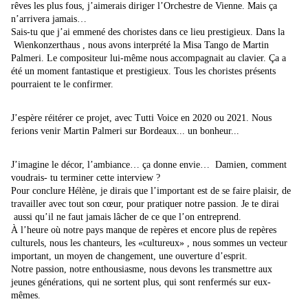
rêves les plus fous, j’aimerais diriger l’Orchestre de Vienne. Mais ça
n’arrivera jamais…
Sais-tu que j’ai emmené des choristes dans ce lieu prestigieux. Dans la
Wienkonzerthaus , nous avons interprété la Misa Tango de Martin
Palmeri. Le compositeur lui-même nous accompagnait au clavier. Ça a
été un moment fantastique et prestigieux. Tous les choristes présents
pourraient te le confirmer.
J’espère réitérer ce projet, avec Tutti Voice en 2020 ou 2021. Nous
ferions venir Martin Palmeri sur Bordeaux... un bonheur...
J’imagine le décor, l’ambiance… ça donne envie… Damien, comment
voudrais- tu terminer cette interview ?
Pour conclure Hélène, je dirais que l’important est de se faire plaisir, de
travailler avec tout son cœur, pour pratiquer notre passion. Je te dirai
aussi qu’il ne faut jamais lâcher de ce que l’on entreprend.
À l’heure où notre pays manque de repères et encore plus de repères
culturels, nous les chanteurs, les «cultureux» , nous sommes un vecteur
important, un moyen de changement, une ouverture d’esprit.
Notre passion, notre enthousiasme, nous devons les transmettre aux
jeunes générations, qui ne sortent plus, qui sont renfermés sur eux-
mêmes.