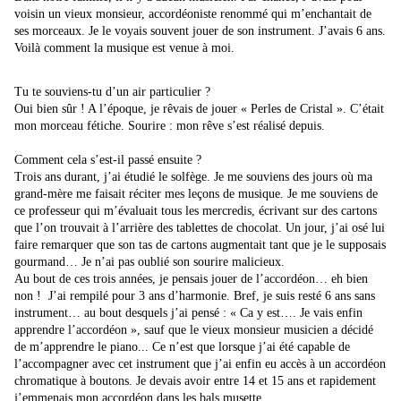
voisin un vieux monsieur, accordéoniste renommé qui m’enchantait de
ses morceaux. Je le voyais souvent jouer de son instrument. J’avais 6 ans.
Voilà comment la musique est venue à moi.
Tu te souviens-tu d’un air particulier ?
Oui bien sûr ! A l’époque, je rêvais de jouer « Perles de Cristal ». C’était
mon morceau fétiche. Sourire : mon rêve s’est réalisé depuis.
Comment cela s’est-il passé ensuite ?
Trois ans durant, j’ai étudié le solfège. Je me souviens des jours où ma
grand-mère me faisait réciter mes leçons de musique. Je me souviens de
ce professeur qui m’évaluait tous les mercredis, écrivant sur des cartons
que l’on trouvait à l’arrière des tablettes de chocolat. Un jour, j’ai osé lui
faire remarquer que son tas de cartons augmentait tant que je le supposais
gourmand… Je n’ai pas oublié son sourire malicieux.
Au bout de ces trois années, je pensais jouer de l’accordéon… eh bien
non ! J’ai rempilé pour 3 ans d’harmonie. Bref, je suis resté 6 ans sans
instrument… au bout desquels j’ai pensé : « Ca y est…. Je vais enfin
apprendre l’accordéon », sauf que le vieux monsieur musicien a décidé
de m’apprendre le piano... Ce n’est que lorsque j’ai été capable de
l’accompagner avec cet instrument que j’ai enfin eu accès à un accordéon
chromatique à boutons. Je devais avoir entre 14 et 15 ans et rapidement
j’emmenais mon accordéon dans les bals musette.