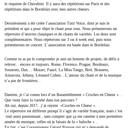
le requiem de Cherubini. Il y aura des répétitions sur Paris et des
répétitions dans le Bordelais avec mes autres chœurs.
Dernièrement a été créée l’association Tutti Voice, dont je suis le
président et qui a pour objet le chant pour tous. Nous présenterons un
répertoire d’œuvres classiques et de chants de variétés. Les deux sont
complémentaires. Nous répéterons sur 3 ou 4 week end, puis nous
présenterons en concert. L’association est basée dans le Bordelais.
Comme tu as pu le comprendre je suis un homme de projets, de défis à
relever... encore et toujours. Rome, Florence, Prague, Bordeaux,
Soustons, Dax.... Mozart, Fauré, La Misa Tango, Brel, Brassens,
Aznavour, Johnny, Léonard Cohen... L’amour du chant et de la musique
n’a pas de frontières...
Damien, je t’ai connu lors d’un Rassemblement « Croches en Chœur »…
Que vient faire la variété dans ton parcours ?
Ah oui, depuis 2017, j’ai rejoint «Croches en Chœur ».
Le répertoire est différent puisqu’il s’agit de variété française, mais c’est
tout aussi passionnant , sans compter que ça me ramène à mes premières
années de musique, celles où je faisais de la « baloche » .
En fait, c’est l’organisateur Gérard Pruvost qui m’a demandé de