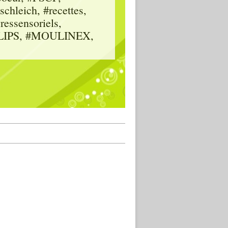
hleich, #recettes,
vressensoriels,
HILIPS, #MOULINEX,