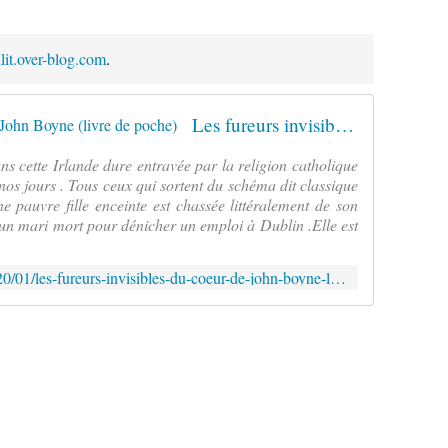
ulit.over-blog.com
.
Les fureurs invisibles du cœur de John Boyne (livre de poche)
 cette Irlande dure entravée par la religion catholique
os jours . Tous ceux qui sortent du schéma dit classique
ne pauvre fille enceinte est chassée littéralement de son
er un mari mort pour dénicher un emploi à Dublin .Elle est
http://verolitaulit.over-blog.com/2020/01/les-fureurs-invisibles-du-coeur-de-john-boyne-livre-de-poche.html