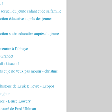
s ?
accueil du jeune enfant et de sa famille
tion éducative auprès des jeunes
tion socio-educative auprès du jeune
eurtre à l'abbaye
 Grandet
ll : késaco ?
ns et je ne veux pas mourir - christine
 histoire de Leuk le lievre - Leopol
enghor
rice - Bruce Lowery
etrouvé de Fred Uhlman