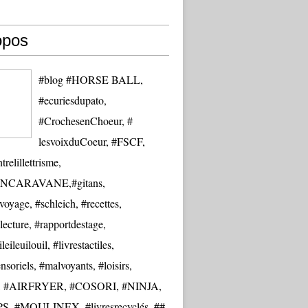
opos
#blog #HORSE BALL,
#ecuriesdupato,
#CrochesenChoeur, #
lesvoixduCoeur, #FSCF,
trelillettrisme,
NCARAVANE,#gitans,
oyage, #schleich, #recettes,
lecture, #rapportdestage,
eileuilouil, #livrestactiles,
nsoriels, #malvoyants, #loisirs,
re, #AIRFRYER, #COSORI, #NINJA,
S, #MOULINEX, #livresrecyclés, ##