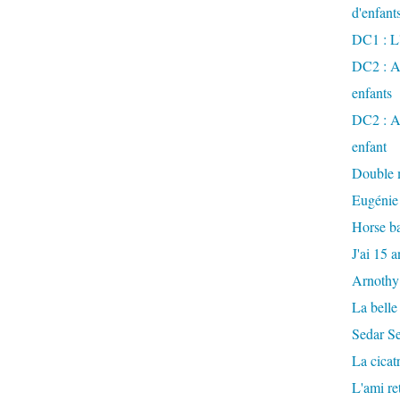
d'enfant
DC1 : L'
DC2 : Ac
enfants
DC2 : Ac
enfant
Double m
Eugénie
Horse ba
J'ai 15 a
Arnothy
La belle
Sedar S
La cicat
L'ami r