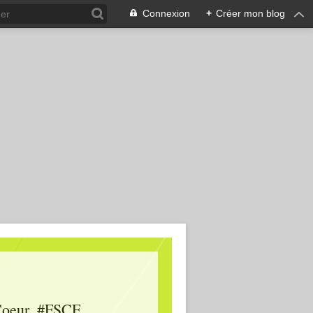
Connexion
+
Créer mon blog
oeur, #FSCF,