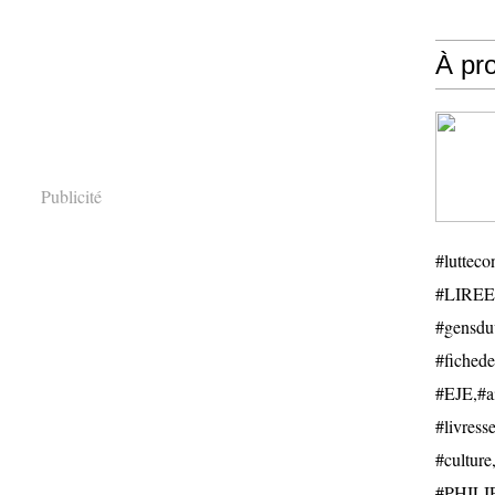
À pr
Publicité
#luttecon
#LIREE
#gensduv
#fichede
#EJE,#ail
#livresse
#cultu
#PHILIP