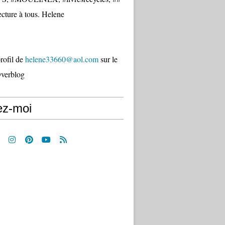
cture à tous. Helene
profil de
helene33660@aol.com
sur le
Overblog
ez-moi