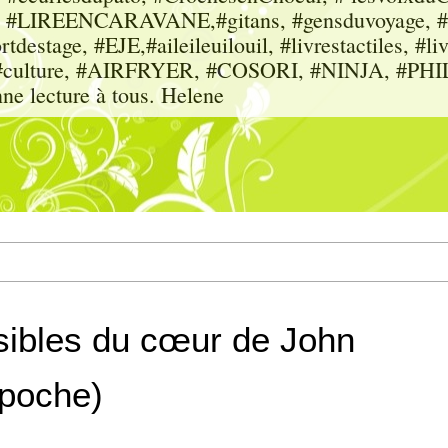
sme, #LIREENCARAVANE,#gitans, #gensduvoyage, #sc
tdestage, #EJE,#aileileuilouil, #livrestactiles, #li
rs, #culture, #AIRFRYER, #COSORI, #NINJA, #P
nne lecture à tous. Helene
isibles du cœur de John
 poche)