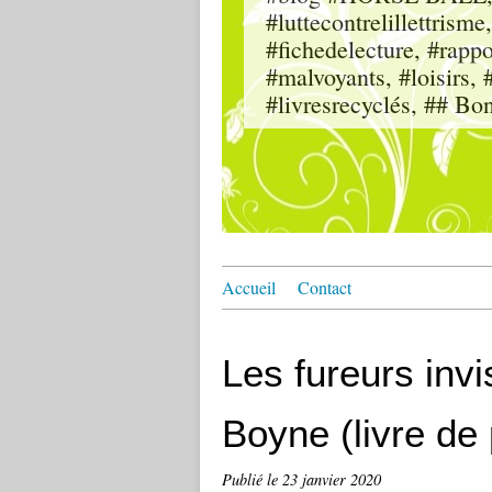
#luttecontrelillettri
#fichedelecture, #rappor
#malvoyants, #loisi
#livresrecyclés, ## Bo
Accueil
Contact
Les fureurs inv
Boyne (livre de
Publié le
23 janvier 2020