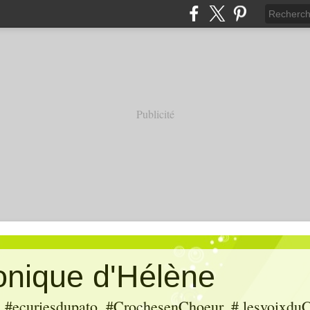
Publicité
ronique d'Hélène
ecuriesdupato, #CrochesenChoeur, # lesvoixduC