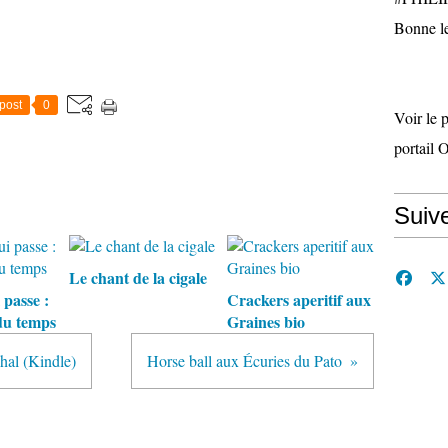
Bonne le
post
0
Voir le 
portail 
Suiv
Le chant de la cigale
 passe :
Crackers aperitif aux
du temps
Graines bio
hal (Kindle)
Horse ball aux Écuries du Pato