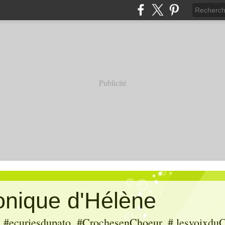
Publicité
ronique d'Hélène
ecuriesdupato, #CrochesenChoeur, # lesvoixduC