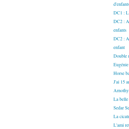
d'enfant
DC1 : L'
DC2 : Ac
enfants
DC2 : Ac
enfant
Double m
Eugénie
Horse ba
J'ai 15 a
Arnothy
La belle
Sedar S
La cicat
L'ami r