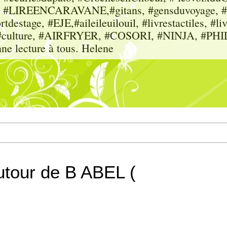
sme, #LIREENCARAVANE,#gitans, #gensduvoyage, #sc
tdestage, #EJE,#aileileuilouil, #livrestactiles, #li
rs, #culture, #AIRFRYER, #COSORI, #NINJA, #P
nne lecture à tous. Helene
autour de B ABEL (