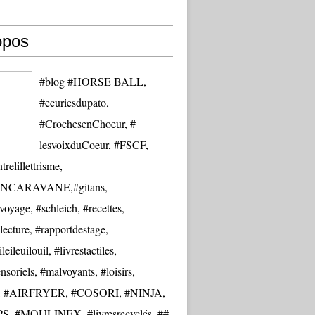
opos
#blog #HORSE BALL,
#ecuriesdupato,
#CrochesenChoeur, #
lesvoixduCoeur, #FSCF,
trelillettrisme,
NCARAVANE,#gitans,
oyage, #schleich, #recettes,
lecture, #rapportdestage,
eileuilouil, #livrestactiles,
nsoriels, #malvoyants, #loisirs,
re, #AIRFRYER, #COSORI, #NINJA,
S, #MOULINEX, #livresrecyclés, ##