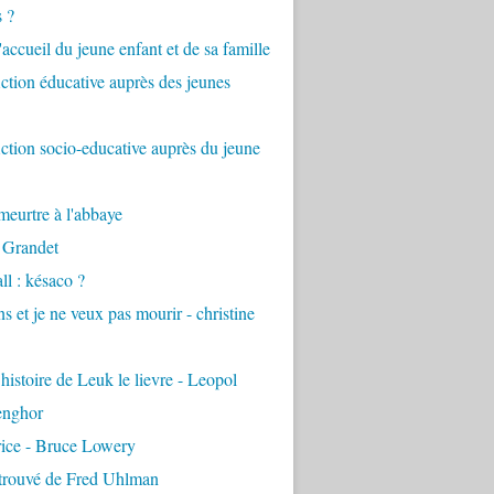
s ?
accueil du jeune enfant et de sa famille
tion éducative auprès des jeunes
tion socio-educative auprès du jeune
eurtre à l'abbaye
 Grandet
ll : késaco ?
ns et je ne veux pas mourir - christine
 histoire de Leuk le lievre - Leopol
enghor
rice - Bruce Lowery
etrouvé de Fred Uhlman