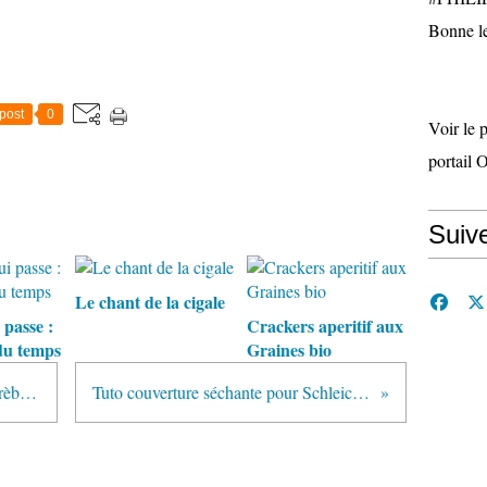
Bonne le
post
0
Voir le 
portail 
Suiv
Le chant de la cigale
 passe :
Crackers aperitif aux
du temps
Graines bio
Un cri sous la glace de Camilla Grèbe (livre de poche )
Tuto couverture séchante pour Schleich, Burder ou Papo