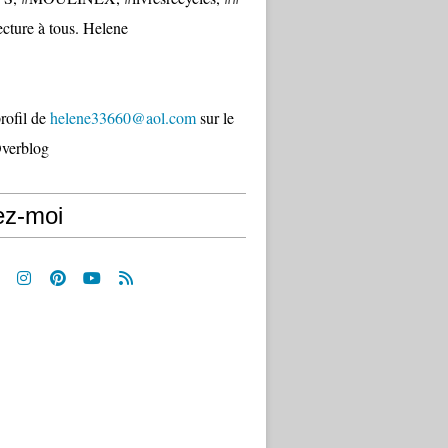
cture à tous. Helene
profil de
helene33660@aol.com
sur le
Overblog
ez-moi