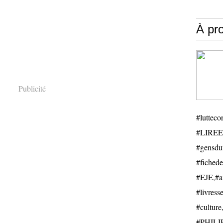
À pr
Publicité
#luttecon
#LIREE
#gensduv
#fichede
#EJE,#ail
#livresse
#cultu
#PHILIP