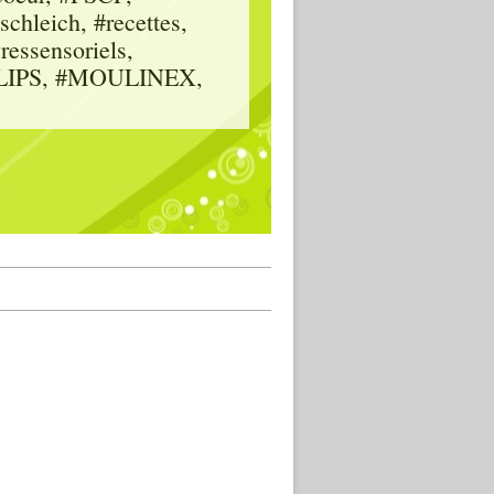
hleich, #recettes,
vressensoriels,
HILIPS, #MOULINEX,