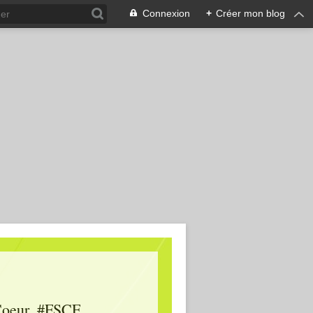
Connexion
+
Créer mon blog
oeur, #FSCF,