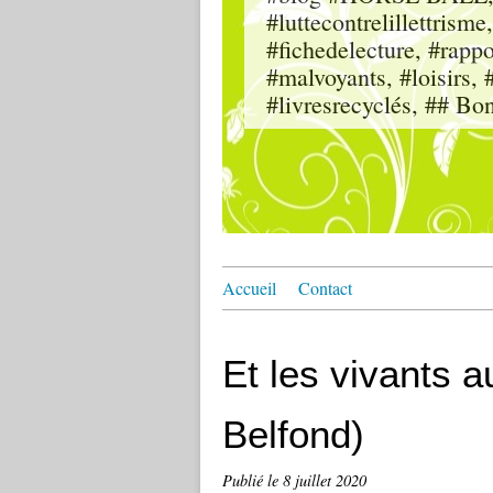
#luttecontrelillettri
#fichedelecture, #rappor
#malvoyants, #loisi
#livresrecyclés, ## Bo
Accueil
Contact
Et les vivants 
Belfond)
Publié le
8 juillet 2020