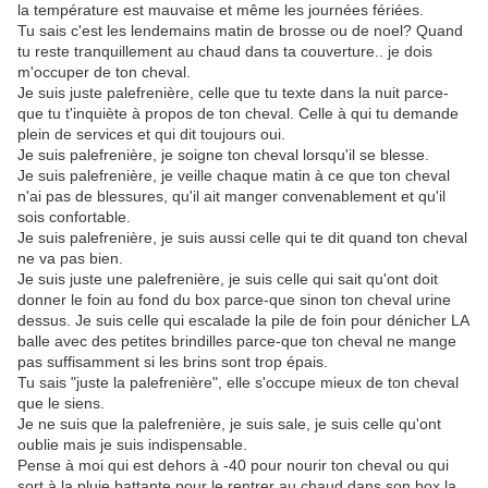
la température est mauvaise et même les journées fériées.
Tu sais c'est les lendemains matin de brosse ou de noel? Quand
tu reste tranquillement au chaud dans ta couverture.. je dois
m'occuper de ton cheval.
Je suis juste palefrenière, celle que tu texte dans la nuit parce-
que tu t'inquiète à propos de ton cheval. Celle à qui tu demande
plein de services et qui dit toujours oui.
Je suis palefrenière, je soigne ton cheval lorsqu'il se blesse.
Je suis palefrenière, je veille chaque matin à ce que ton cheval
n'ai pas de blessures, qu'il ait manger convenablement et qu'il
sois confortable.
Je suis palefrenière, je suis aussi celle qui te dit quand ton cheval
ne va pas bien.
Je suis juste une palefrenière, je suis celle qui sait qu'ont doit
donner le foin au fond du box parce-que sinon ton cheval urine
dessus. Je suis celle qui escalade la pile de foin pour dénicher LA
balle avec des petites brindilles parce-que ton cheval ne mange
pas suffisamment si les brins sont trop épais.
Tu sais "juste la palefrenière", elle s'occupe mieux de ton cheval
que le siens.
Je ne suis que la palefrenière, je suis sale, je suis celle qu'ont
oublie mais je suis indispensable.
Pense à moi qui est dehors à -40 pour nourir ton cheval ou qui
sort à la pluie battante pour le rentrer au chaud dans son box la