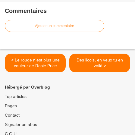
Commentaires
Ajouter un commentaire
< Le rouge n'est plus une
Des licols, en veux tu en
couleur de Rosie Price
voilà >
(Livre de Poche ) prix
lecteurs 2021
Hébergé par Overblog
Top articles
Pages
Contact
Signaler un abus
C.G.U.