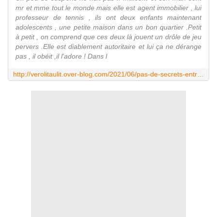
mr et mme tout le monde mais elle est agent immobilier , lui
professeur de tennis , ils ont deux enfants maintenant
adolescents , une petite maison dans un bon quartier .Petit
à petit , on comprend que ces deux là jouent un drôle de jeu
pervers .Elle est diablement autoritaire et lui ça ne dérange
pas , il obéit ,il l'adore ! Dans l
http://verolitaulit.over-blog.com/2021/06/pas-de-secrets-entre-nous-de-samantha-downing-editions-haute-ville.html