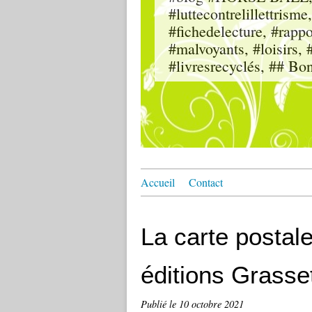
#luttecontrelillettri
#fichedelecture, #rappor
#malvoyants, #loisi
#livresrecyclés, ## Bo
Accueil
Contact
La carte postal
éditions Grasse
Publié le
10 octobre 2021