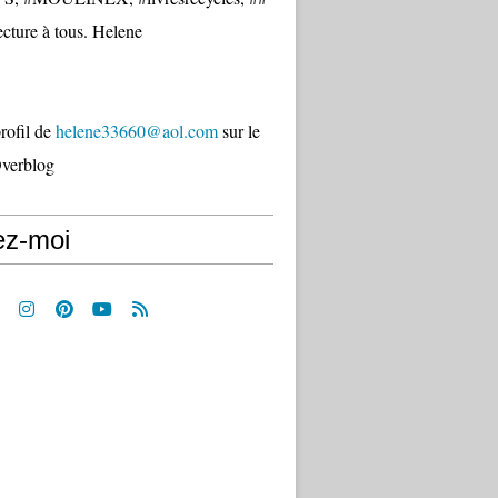
cture à tous. Helene
profil de
helene33660@aol.com
sur le
Overblog
ez-moi