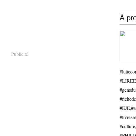
À pr
Publicité
#luttecon
#LIREE
#gensduv
#fichede
#EJE,#ail
#livresse
#cultu
#PHILIP