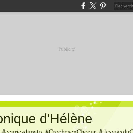
Publicité
ronique d'Hélène
ecuriesdupato, #CrochesenChoeur, # lesvoixduC