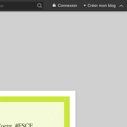
Connexion
+
Créer mon blog
oeur, #FSCF,