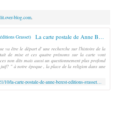
ulit.over-blog.com
.
La carte postale de Anne Berest ( éditions Grasset)
e va être le départ d' une recherche sur l'histoire de la
était de mise et ces quatre prénoms sur la carte vont
 ces non dits mais aussi un questionnement plus profond
e juif? " à notre époque , la place de la religion dans une
http://verolitaulit.over-blog.com/2021/10/la-carte-postale-de-anne-berest-editions-grasset.html