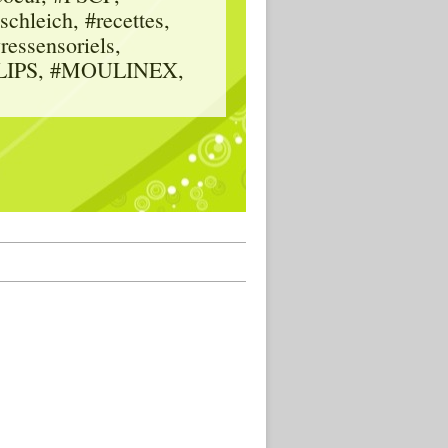
hleich, #recettes,
vressensoriels,
HILIPS, #MOULINEX,