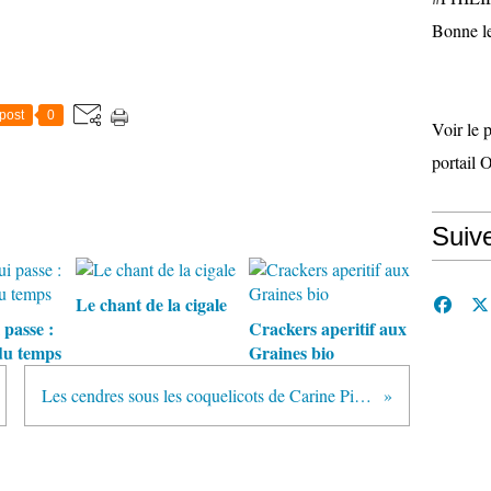
Bonne le
post
0
Voir le 
portail 
Suiv
Le chant de la cigale
 passe :
Crackers aperitif aux
du temps
Graines bio
Les cendres sous les coquelicots de Carine Pitocchi (éditions Charleston)