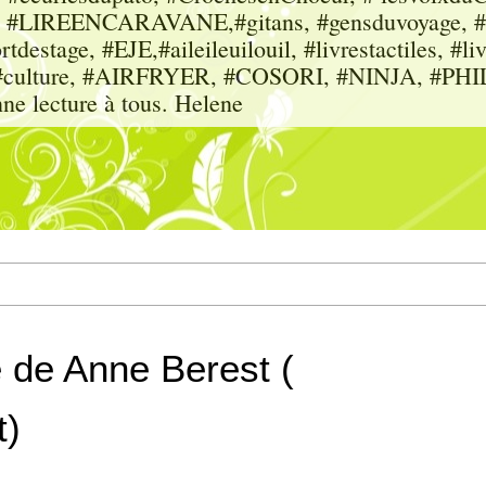
sme, #LIREENCARAVANE,#gitans, #gensduvoyage, #sc
tdestage, #EJE,#aileileuilouil, #livrestactiles, #li
rs, #culture, #AIRFRYER, #COSORI, #NINJA, #P
nne lecture à tous. Helene
e de Anne Berest (
t)