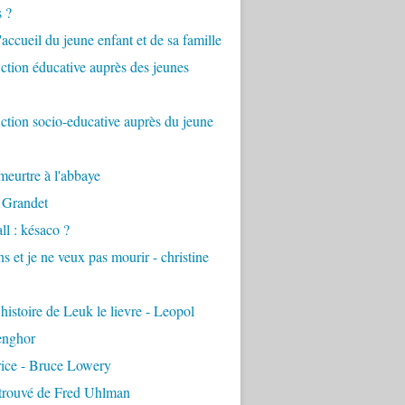
s ?
accueil du jeune enfant et de sa famille
tion éducative auprès des jeunes
tion socio-educative auprès du jeune
eurtre à l'abbaye
 Grandet
ll : késaco ?
ns et je ne veux pas mourir - christine
 histoire de Leuk le lievre - Leopol
enghor
rice - Bruce Lowery
etrouvé de Fred Uhlman