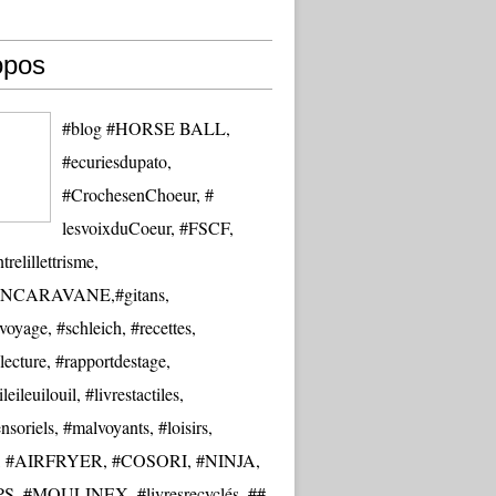
opos
#blog #HORSE BALL,
#ecuriesdupato,
#CrochesenChoeur, #
lesvoixduCoeur, #FSCF,
trelillettrisme,
NCARAVANE,#gitans,
oyage, #schleich, #recettes,
lecture, #rapportdestage,
eileuilouil, #livrestactiles,
nsoriels, #malvoyants, #loisirs,
re, #AIRFRYER, #COSORI, #NINJA,
S, #MOULINEX, #livresrecyclés, ##