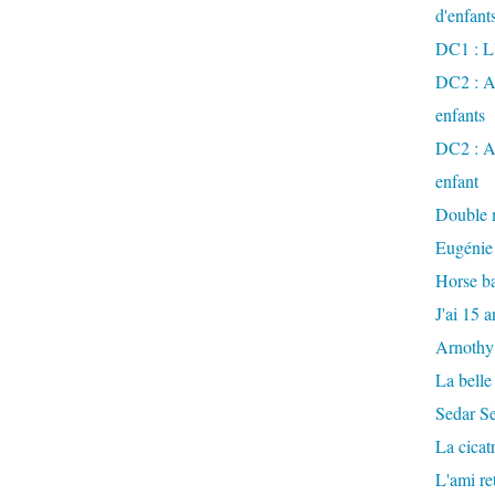
d'enfant
DC1 : L'
DC2 : Ac
enfants
DC2 : Ac
enfant
Double m
Eugénie
Horse ba
J'ai 15 a
Arnothy
La belle
Sedar S
La cicat
L'ami r