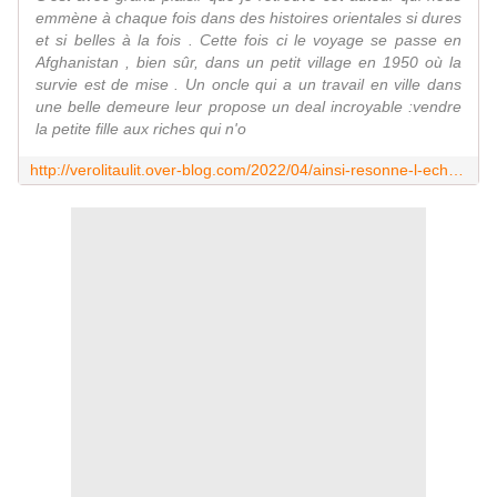
emmène à chaque fois dans des histoires orientales si dures
et si belles à la fois . Cette fois ci le voyage se passe en
Afghanistan , bien sûr, dans un petit village en 1950 où la
survie est de mise . Un oncle qui a un travail en ville dans
une belle demeure leur propose un deal incroyable :vendre
la petite fille aux riches qui n'o
http://verolitaulit.over-blog.com/2022/04/ainsi-resonne-l-echo-infini-des-montagnes-de-khaled-hosseini-editions-10/18.html