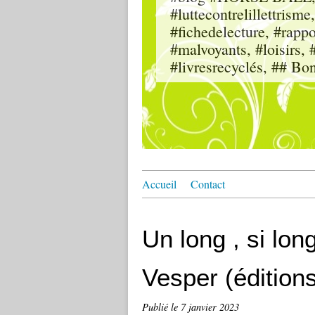
#luttecontrelillettri
#fichedelecture, #rappor
#malvoyants, #loisi
#livresrecyclés, ## Bo
Accueil
Contact
Un long , si lon
Vesper (éditions
Publié le
7 janvier 2023