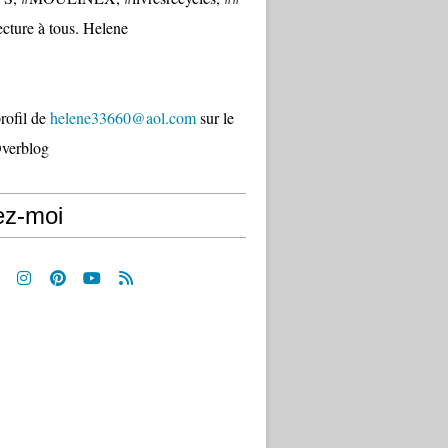
cture à tous. Helene
profil de
helene33660@aol.com
sur le
Overblog
ez-moi