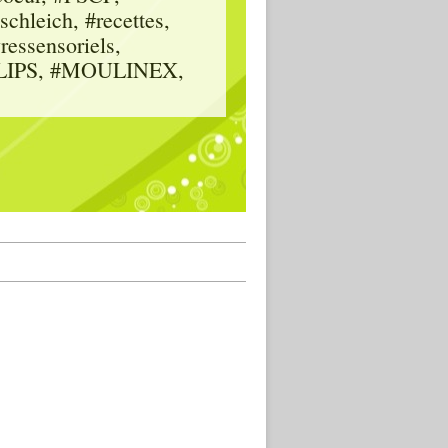
hleich, #recettes,
vressensoriels,
HILIPS, #MOULINEX,