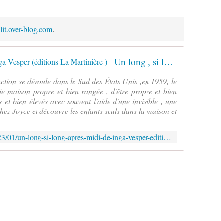
ulit.over-blog.com
.
Un long , si long après midi de Inga Vesper (éditions La Martinière )
ction se déroule dans le Sud des États Unis ,en 1959, le
ie maison propre et bien rangée , d'être propre et bien
s et bien élevés avec souvent l'aide d'une invisible , une
hez Joyce et découvre les enfants seuls dans la maison et
http://verolitaulit.over-blog.com/2023/01/un-long-si-long-apres-midi-de-inga-vesper-editions-la-martiniere.html