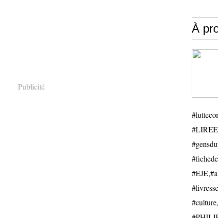
À pr
Publicité
#luttecon
#LIREE
#gensduv
#fichede
#EJE,#ail
#livresse
#cultu
#PHILIP