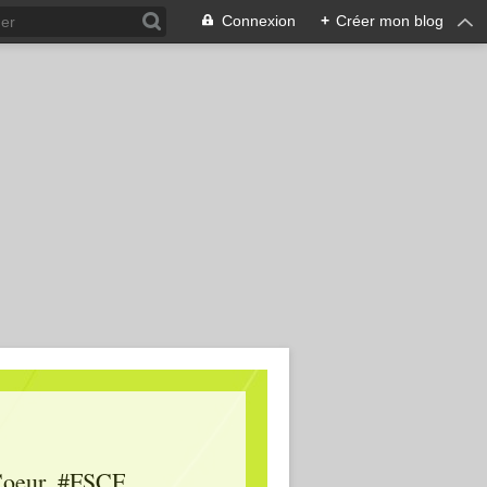
Connexion
+
Créer mon blog
oeur, #FSCF,