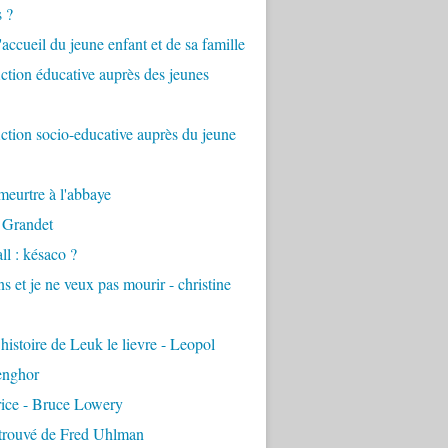
s ?
accueil du jeune enfant et de sa famille
tion éducative auprès des jeunes
tion socio-educative auprès du jeune
eurtre à l'abbaye
 Grandet
ll : késaco ?
ns et je ne veux pas mourir - christine
 histoire de Leuk le lievre - Leopol
enghor
rice - Bruce Lowery
etrouvé de Fred Uhlman