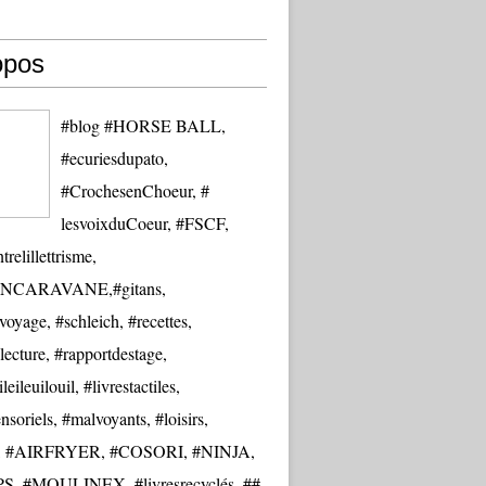
opos
#blog #HORSE BALL,
#ecuriesdupato,
#CrochesenChoeur, #
lesvoixduCoeur, #FSCF,
trelillettrisme,
NCARAVANE,#gitans,
oyage, #schleich, #recettes,
lecture, #rapportdestage,
eileuilouil, #livrestactiles,
nsoriels, #malvoyants, #loisirs,
re, #AIRFRYER, #COSORI, #NINJA,
S, #MOULINEX, #livresrecyclés, ##