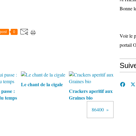
Bonne le
post
0
Voir le 
portail 
Suiv
Le chant de la cigale
 passe :
Crackers aperitif aux
du temps
Graines bio
86400