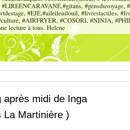
sme, #LIREENCARAVANE,#gitans, #gensduvoyage, #sc
tdestage, #EJE,#aileileuilouil, #livrestactiles, #li
rs, #culture, #AIRFRYER, #COSORI, #NINJA, #P
nne lecture à tous. Helene
g après midi de Inga
 La Martinière )