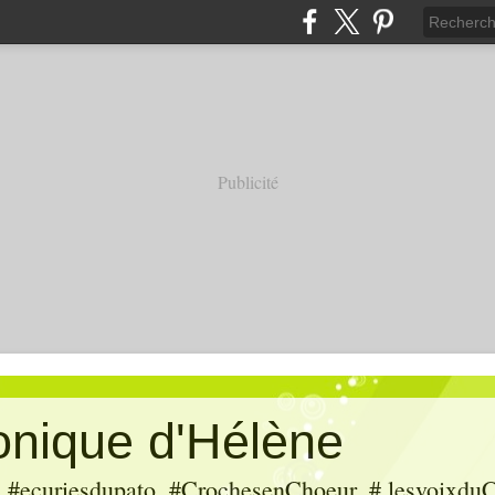
Publicité
ronique d'Hélène
ecuriesdupato, #CrochesenChoeur, # lesvoixduC