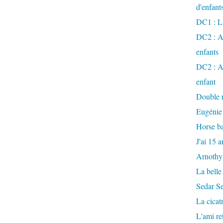
d'enfant
DC1 : L'
DC2 : Ac
enfants
DC2 : Ac
enfant
Double m
Eugénie
Horse ba
J'ai 15 a
Arnothy
La belle
Sedar S
La cicat
L'ami r