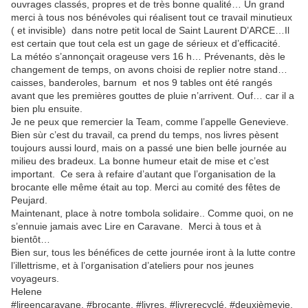
ouvrages classés, propres et de très bonne qualité… Un grand
merci à tous nos bénévoles qui réalisent tout ce travail minutieux
( et invisible) dans notre petit local de Saint Laurent D’ARCE…Il
est certain que tout cela est un gage de sérieux et d’efficacité.
La météo s’annonçait orageuse vers 16 h… Prévenants, dès le
changement de temps, on avons choisi de replier notre stand…
caisses, banderoles, barnum et nos 9 tables ont été rangés
avant que les premières gouttes de pluie n’arrivent. Ouf… car il a
bien plu ensuite.
Je ne peux que remercier la Team, comme l’appelle Genevieve.
Bien sùr c’est du travail, ca prend du temps, nos livres pèsent
toujours aussi lourd, mais on a passé une bien belle journée au
milieu des bradeux. La bonne humeur etait de mise et c’est
important. Ce sera à refaire d’autant que l’organisation de la
brocante elle même était au top. Merci au comité des fêtes de
Peujard.
Maintenant, place à notre tombola solidaire.. Comme quoi, on ne
s’ennuie jamais avec Lire en Caravane. Merci à tous et à
bientôt…
Bien sur, tous les bénéfices de cette journée iront à la lutte contre
l’illettrisme, et à l’organisation d’ateliers pour nos jeunes
voyageurs.
Helene
#lireencaravane, #brocante, #livres, #livrerecyclé, #deuxièmevie,