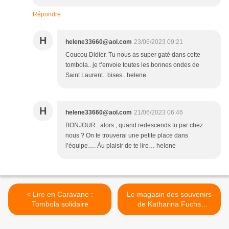
Répondre
H
helene33660@aol.com
23/06/2023 09:21
Coucou Didier. Tu nous as super gaté dans cette
tombola.. je t’envoie toutes les bonnes ondes de
Saint Laurent.. bises.. helene
H
helene33660@aol.com
21/06/2023 06:46
BONJOUR.. alors , quand redescends tu par chez
nous ? On te trouverai une petite place dans
l’équipe…. Àu plaisir de te lire… helene
< Lire en Caravane :
Le magasin des souvenirs
Tombola solidaire
de Katharina Fuchs
(éditions J Lattés ) >