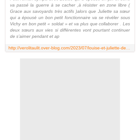
va passé la guerre à se cacher ,à résister en zone libre (
Grace aux savoyards très actifs )alors que Juliette sa sœur
qui a épousé un bon petit fonctionnaire va se révéler sous
Vichy en bon petit « soldat » et va plus que collaborer . Les
deux sœurs aux vies si différentes vont pourtant continuer
de s’aimer pendant et ap
http://verolitaulit.over-blog.com/2023/07/louise-et-juliette-de-catherine-servan-schreiber-editions-livre-de-poche.html