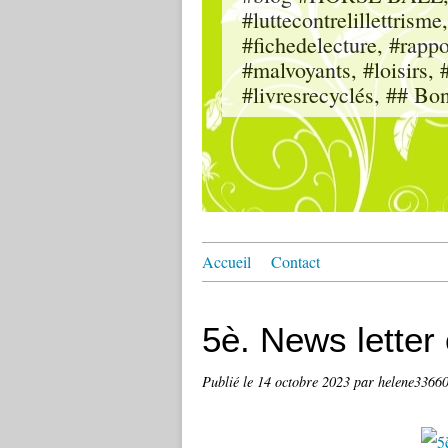
#luttecontrelillettri
#fichedelecture, #rappor
#malvoyants, #loisi
#livresrecyclés, ## Bo
Accueil
Contact
5è. News letter
Publié le
14 octobre 2023
par helene3366