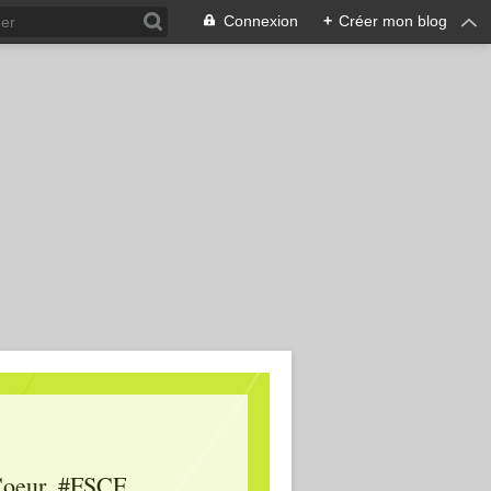
Connexion
+
Créer mon blog
oeur, #FSCF,