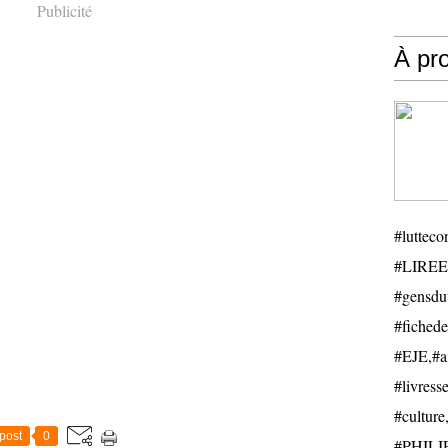
Publicité
À pr
#luttecon
#LIREE
#gensduv
#fichede
#EJE,#ail
#livresse
#cultu
post
0
#PHILIP