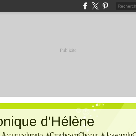
Publicité
ronique d'Hélène
ecuriesdupato, #CrochesenChoeur, # lesvoixduC