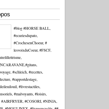
opos
#blog #HORSE BALL,
#ecuriesdupato,
#CrochesenChoeur, #
lesvoixduCoeur, #FSCF,
trelillettrisme,
NCARAVANE,#gitans,
oyage, #schleich, #recettes,
lecture, #rapportdestage,
eileuilouil, #livrestactiles,
nsoriels, #malvoyants, #loisirs,
re, #AIRFRYER, #COSORI, #NINJA,
S, #MOULINEX, #livresrecyclés, ##