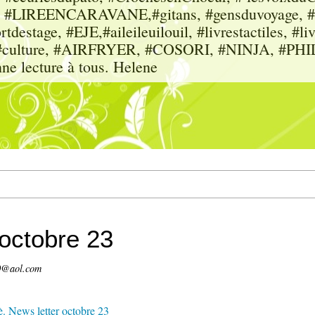
sme, #LIREENCARAVANE,#gitans, #gensduvoyage, #sc
tdestage, #EJE,#aileileuilouil, #livrestactiles, #li
rs, #culture, #AIRFRYER, #COSORI, #NINJA, #P
nne lecture à tous. Helene
 octobre 23
0@aol.com