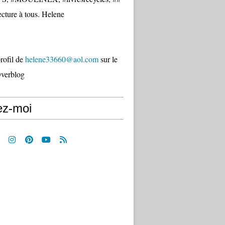
cture à tous. Helene
profil de
helene33660@aol.com
sur le
Overblog
ez-moi