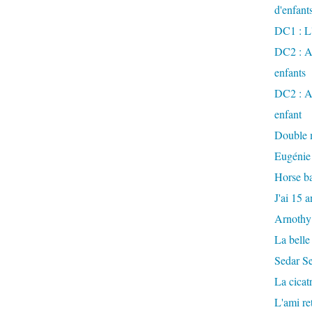
d'enfant
DC1 : L'
DC2 : Ac
enfants
DC2 : Ac
enfant
Double m
Eugénie
Horse ba
J'ai 15 a
Arnothy
La belle
Sedar S
La cicat
L'ami r