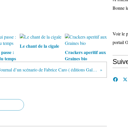
Bonne le
Voir le 
portail 
Le chant de la cigale
 passe :
Crackers aperitif aux
du temps
Graines bio
Suiv
Journal d’un scénario de Fabrice Caro ( éditions Gallimard)