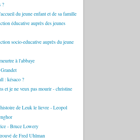
s ?
accueil du jeune enfant et de sa famille
tion éducative auprès des jeunes
tion socio-educative auprès du jeune
eurtre à l'abbaye
 Grandet
ll : késaco ?
ns et je ne veux pas mourir - christine
 histoire de Leuk le lievre - Leopol
enghor
rice - Bruce Lowery
etrouvé de Fred Uhlman