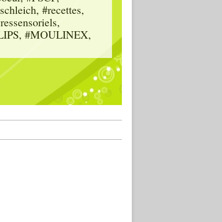
hleich, #recettes,
vressensoriels,
HILIPS, #MOULINEX,