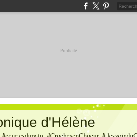
Publicité
ronique d'Hélène
ecuriesdupato, #CrochesenChoeur, # lesvoixduC