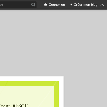
Connexion
+
Créer mon blog
oeur, #FSCF,