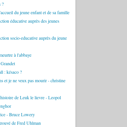
s ?
accueil du jeune enfant et de sa famille
tion éducative auprès des jeunes
tion socio-educative auprès du jeune
eurtre à l'abbaye
 Grandet
ll : késaco ?
ns et je ne veux pas mourir - christine
 histoire de Leuk le lievre - Leopol
enghor
rice - Bruce Lowery
etrouvé de Fred Uhlman