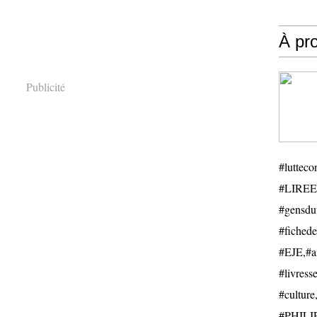
À pr
Publicité
#luttecon
#LIREE
#gensduv
#fichede
#EJE,#ail
#livresse
#cultu
#PHILIP