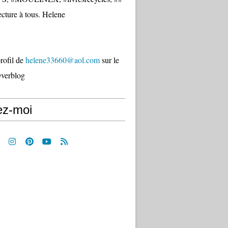
cture à tous. Helene
profil de
helene33660@aol.com
sur le
Overblog
ez-moi