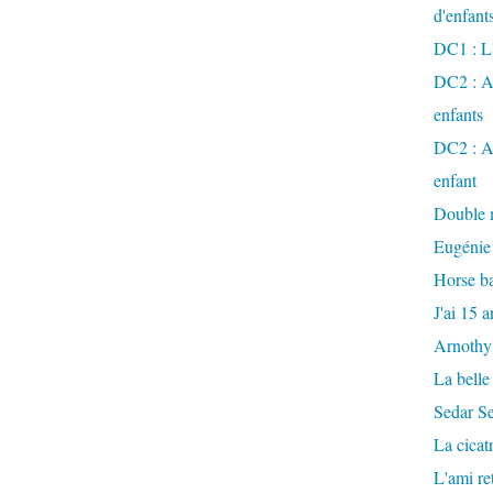
d'enfant
DC1 : L'
DC2 : Ac
enfants
DC2 : Ac
enfant
Double m
Eugénie
Horse ba
J'ai 15 a
Arnothy
La belle
Sedar S
La cicat
L'ami r