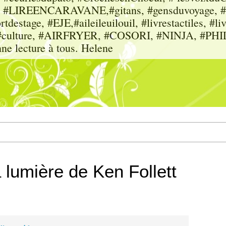
sme, #LIREENCARAVANE,#gitans, #gensduvoyage, #sc
tdestage, #EJE,#aileileuilouil, #livrestactiles, #li
rs, #culture, #AIRFRYER, #COSORI, #NINJA, #P
nne lecture à tous. Helene
 lumière de Ken Follett