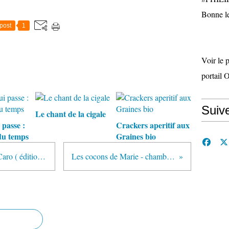
Bonne le
post
1
Voir le 
portail 
Suiv
Le chant de la cigale
 passe :
Crackers aperitif aux
du temps
Graines bio
Journal d’un scénario de Fabrice Caro ( éditions Gallimard)
Les cocons de Marie - chambre d’hotes