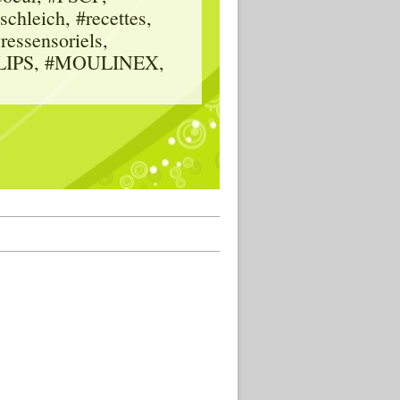
hleich, #recettes,
vressensoriels,
HILIPS, #MOULINEX,