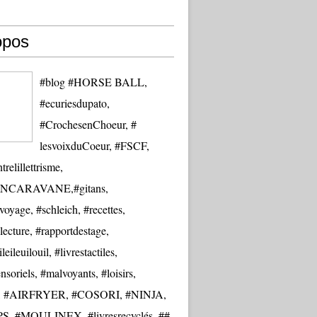
opos
#blog #HORSE BALL,
#ecuriesdupato,
#CrochesenChoeur, #
lesvoixduCoeur, #FSCF,
trelillettrisme,
NCARAVANE,#gitans,
oyage, #schleich, #recettes,
lecture, #rapportdestage,
eileuilouil, #livrestactiles,
nsoriels, #malvoyants, #loisirs,
re, #AIRFRYER, #COSORI, #NINJA,
S, #MOULINEX, #livresrecyclés, ##