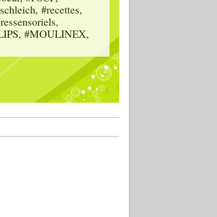
hleich, #recettes,
vressensoriels,
HILIPS, #MOULINEX,