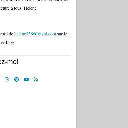
cture à tous. Helene
profil de
helene33660@aol.com
sur le
Overblog
ez-moi