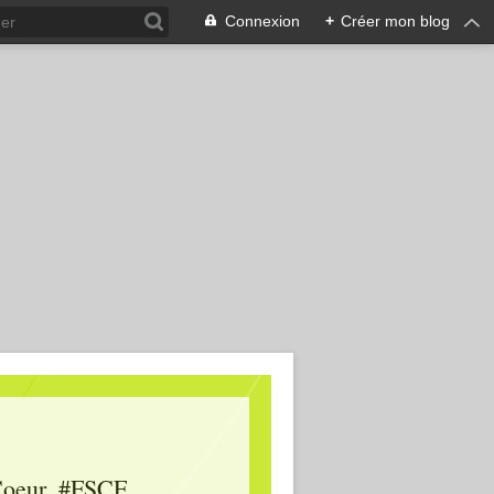
Connexion
+
Créer mon blog
oeur, #FSCF,