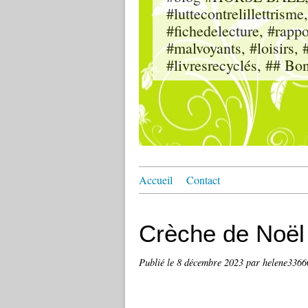
#luttecontrelillettri
#fichedelecture, #rappor
#malvoyants, #loisi
#livresrecyclés, ## Bo
Accueil
Contact
Crèche de Noël
Publié le
8 décembre 2023
par helene336