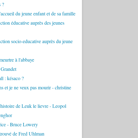
s ?
accueil du jeune enfant et de sa famille
tion éducative auprès des jeunes
tion socio-educative auprès du jeune
eurtre à l'abbaye
 Grandet
ll : késaco ?
ns et je ne veux pas mourir - christine
 histoire de Leuk le lievre - Leopol
enghor
rice - Bruce Lowery
etrouvé de Fred Uhlman