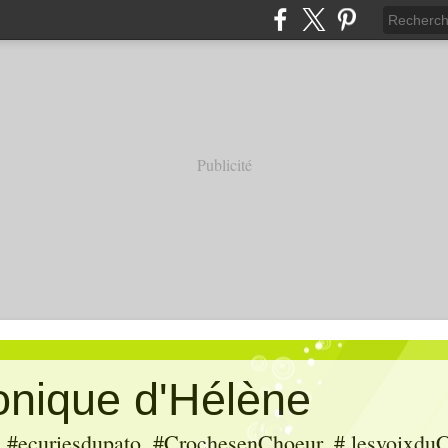
Publicité
ronique d'Hélène
ecuriesdupato, #CrochesenChoeur, # lesvoixduC