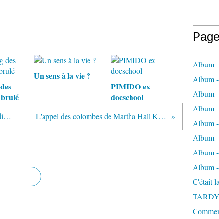
Page
Album -
Un sens à la vie ?
Album - 
des
PIMIDO ex
Album -
 brulé
docschool
Album 
HUMUS DE Gaspard Koenig (éditions de l'observatoire)
L'appel des colombes de Martha Hall Kelly (éditions Charleston)
Album - 
Album - 
Album - 
Album -
C'était 
TARDY
Comment 