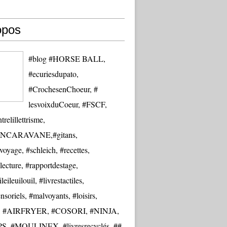
opos
#blog #HORSE BALL,
#ecuriesdupato,
#CrochesenChoeur, #
lesvoixduCoeur, #FSCF,
trelillettrisme,
NCARAVANE,#gitans,
oyage, #schleich, #recettes,
lecture, #rapportdestage,
eileuilouil, #livrestactiles,
nsoriels, #malvoyants, #loisirs,
re, #AIRFRYER, #COSORI, #NINJA,
S, #MOULINEX, #livresrecyclés, ##