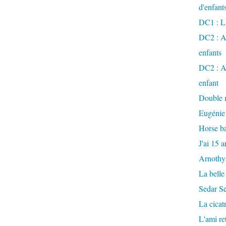
d'enfant
DC1 : L'
DC2 : Ac
enfants
DC2 : Ac
enfant
Double m
Eugénie
Horse ba
J'ai 15 a
Arnothy
La belle
Sedar S
La cicat
L'ami r