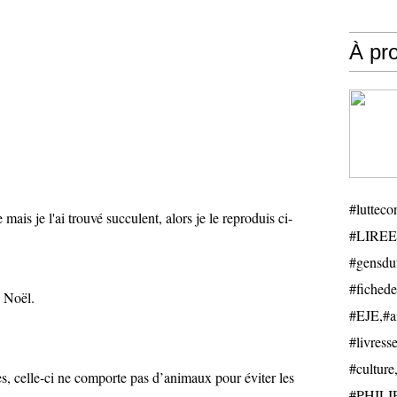
À pr
#luttecon
e mais je l'ai trouvé succulent, alors je le reproduis ci-
#LIREE
#gensduv
#fichede
e Noël.
#EJE,#ail
#livresse
#cultu
, celle-ci ne comporte pas d’animaux pour éviter les
#PHILIP