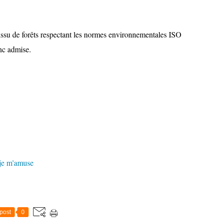
, issu de forêts respectant les normes environnementales ISO
c admise.
je m'amuse
post
0