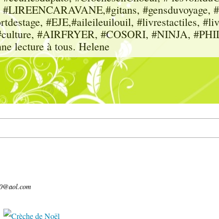
sme, #LIREENCARAVANE,#gitans, #gensduvoyage, #sc
tdestage, #EJE,#aileileuilouil, #livrestactiles, #li
rs, #culture, #AIRFRYER, #COSORI, #NINJA, #P
nne lecture à tous. Helene
60@aol.com