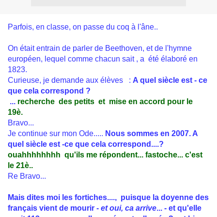
Parfois, en classe, on passe du coq à l'âne..
On était entrain de parler de Beethoven, et de l'hymne
européen, lequel comme chacun sait , a été élaboré en
1823.
Curieuse, je demande aux élèves :
A quel siècle est - ce
que cela correspond ?
...
recherche des petits et mise en accord pour le
19è.
Bravo...
Je continue sur mon Ode.....
Nous sommes en 2007. A
quel siècle est -ce que cela correspond....?
ouahhhhhhhh qu'ils me répondent... fastoche... c'est
le 21è..
Re Bravo...
Mais dites moi les fortiches...., puisque la doyenne des
français vient de mourir -
et oui, ca arrive
... - et qu'elle