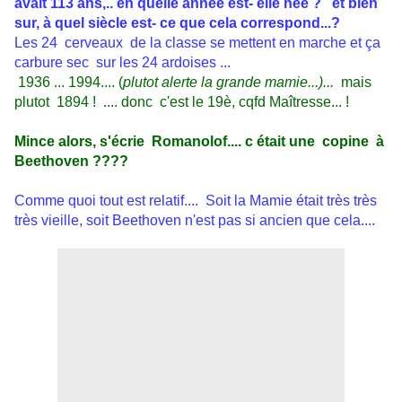
avait 113 ans,.. en quelle année est- elle née ? et bien
sur, à quel siècle est- ce que cela correspond...?
Les 24 cerveaux de la classe se mettent en marche et ça
carbure sec sur les 24 ardoises ...
1936 ... 1994.... (
plutot alerte la grande mamie...)...
mais
plutot 1894 ! .... donc c'est le 19è, cqfd Maîtresse... !
Mince alors, s'écrie Romanolof.... c était une copine à
Beethoven ????
Comme quoi tout est relatif.... Soit la Mamie était très très
très vieille, soit Beethoven n'est pas si ancien que cela....