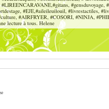
sme, #LIREENCARAVANE,#gitans, #gensduvoyage, #sc
tdestage, #EJE,#aileileuilouil, #livrestactiles, #li
rs, #culture, #AIRFRYER, #COSORI, #NINJA, #P
nne lecture à tous. Helene
60