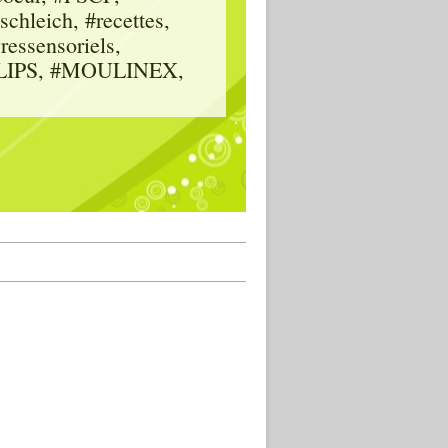
hleich, #recettes,
vressensoriels,
HILIPS, #MOULINEX,