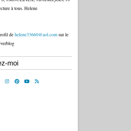
cture à tous. Helene
profil de
helene33660@aol.com
sur le
Overblog
ez-moi