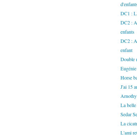
d'enfant
DC1 : L'
DC2 : Ac
enfants
DC2 : Ac
enfant
Double m
Eugénie
Horse ba
J'ai 15 a
Arnothy
La belle
Sedar S
La cicat
L'ami r