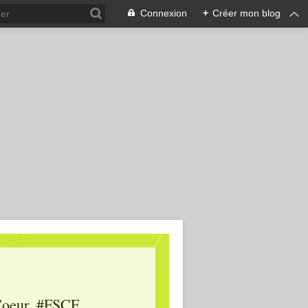
Connexion
+
Créer mon blog
oeur, #FSCF,