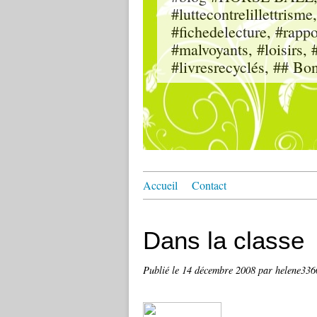
#luttecontrelillettri
#fichedelecture, #rappor
#malvoyants, #loisi
#livresrecyclés, ## Bo
Accueil
Contact
Dans la classe
Publié le
14 décembre 2008
par helene336