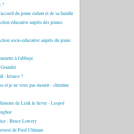
s ?
accueil du jeune enfant et de sa famille
tion éducative auprès des jeunes
tion socio-educative auprès du jeune
eurtre à l'abbaye
 Grandet
ll : késaco ?
ns et je ne veux pas mourir - christine
 histoire de Leuk le lievre - Leopol
enghor
rice - Bruce Lowery
etrouvé de Fred Uhlman