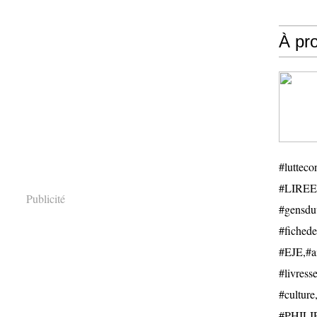
À pr
#luttecon
#LIREE
Publicité
#gensduv
#fichede
#EJE,#ail
#livresse
#cultu
#PHILIP