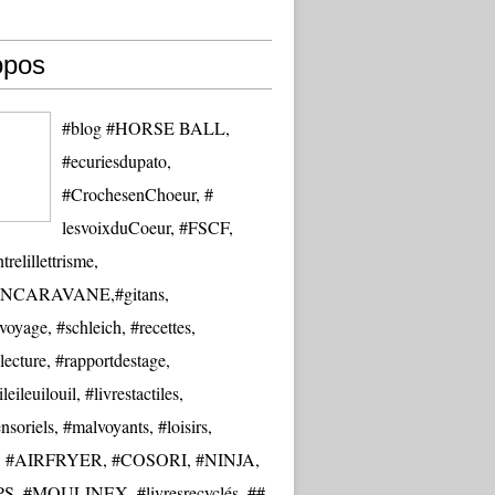
opos
#blog #HORSE BALL,
#ecuriesdupato,
#CrochesenChoeur, #
lesvoixduCoeur, #FSCF,
trelillettrisme,
NCARAVANE,#gitans,
oyage, #schleich, #recettes,
lecture, #rapportdestage,
eileuilouil, #livrestactiles,
nsoriels, #malvoyants, #loisirs,
re, #AIRFRYER, #COSORI, #NINJA,
S, #MOULINEX, #livresrecyclés, ##