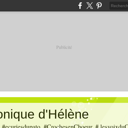
Publicité
ronique d'Hélène
ecuriesdupato, #CrochesenChoeur, # lesvoixduC