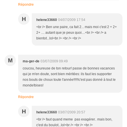
Répondre
H
helene33660
04/07/2009 17:54
<br /> Ben une paire, ca fait 2... mais moi c'est 2 + 2+
2+ .... autant que je peux quoi....<br /> <br /> a
bientot...lol<br /> <br /> <br />
M
ma-ger-de
03/07/2009 09:49
coucou, heureuse de ton retour! passe de bonnes vacances
qui je m'en doute, sont bien méritées: ils faut les supporter
nos bouts de choux toute l'année!!!!!!c'est pas donné à tout le
monde!bises!
Répondre
H
helene33660
03/07/2009 20:57
<br /> faut quand meme pas exagérer.. mais bon,
c'est du boulot...lol<br /> <br /> <br />