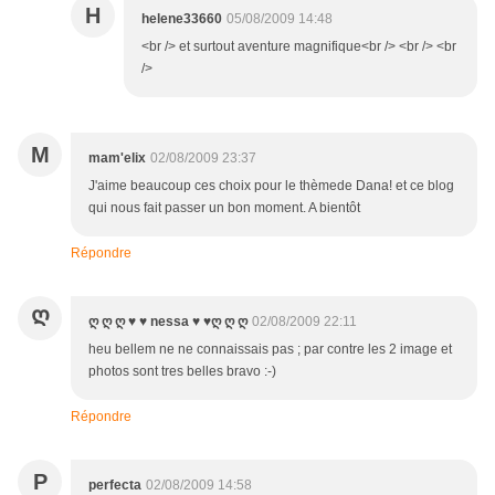
H
helene33660
05/08/2009 14:48
<br /> et surtout aventure magnifique<br /> <br /> <br
/>
M
mam'elix
02/08/2009 23:37
J'aime beaucoup ces choix pour le thèmede Dana! et ce blog
qui nous fait passer un bon moment. A bientôt
Répondre
Ღ
ღ ღ ღ ♥ ♥ nessa ♥ ♥ღ ღ ღ
02/08/2009 22:11
heu bellem ne ne connaissais pas ; par contre les 2 image et
photos sont tres belles bravo :-)
Répondre
P
perfecta
02/08/2009 14:58