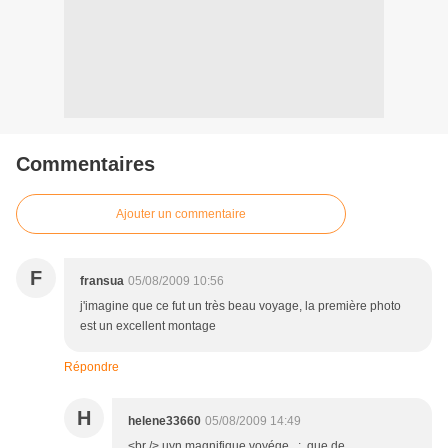
Commentaires
Ajouter un commentaire
F
fransua
05/08/2009 10:56
j'imagine que ce fut un très beau voyage, la première photo
est un excellent montage
Répondre
H
helene33660
05/08/2009 14:49
<br /> uyn magnifique voyége...; que de