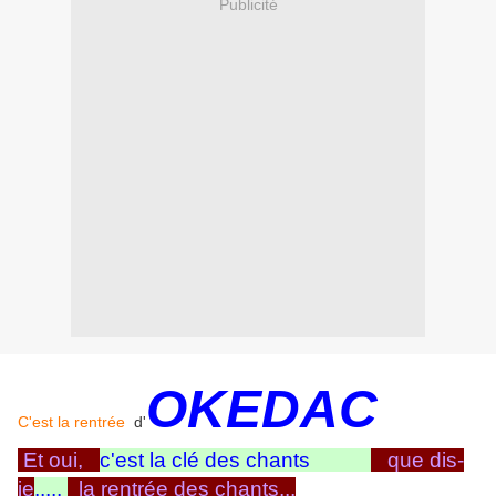
Publicité
OKEDAC
C'est la rentrée
d'
Et oui,
c'est la clé des chants
que dis-
je
.....
la rentrée des chants...