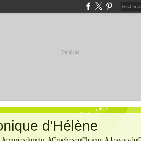
Publicité
ronique d'Hélène
ecuriesdupato, #CrochesenChoeur, # lesvoixduC