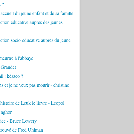
s ?
accueil du jeune enfant et de sa famille
tion éducative auprès des jeunes
tion socio-educative auprès du jeune
eurtre à l'abbaye
 Grandet
ll : késaco ?
ns et je ne veux pas mourir - christine
 histoire de Leuk le lievre - Leopol
enghor
rice - Bruce Lowery
etrouvé de Fred Uhlman