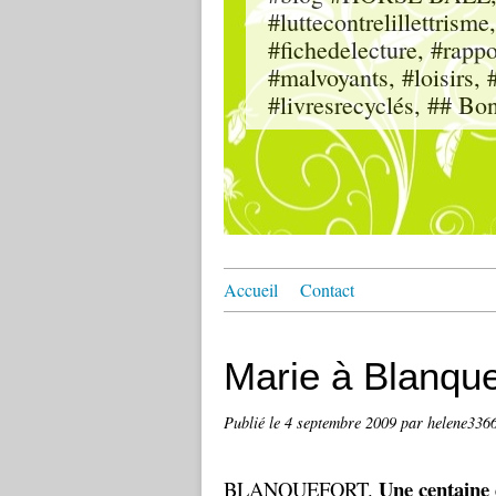
#luttecontrelillettri
#fichedelecture, #rappor
#malvoyants, #loisi
#livresrecyclés, ## Bo
Accueil
Contact
Marie à Blanque
Publié le
4 septembre 2009
par helene336
Une centaine 
BLANQUEFORT.