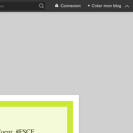
Connexion
+
Créer mon blog
oeur, #FSCF,