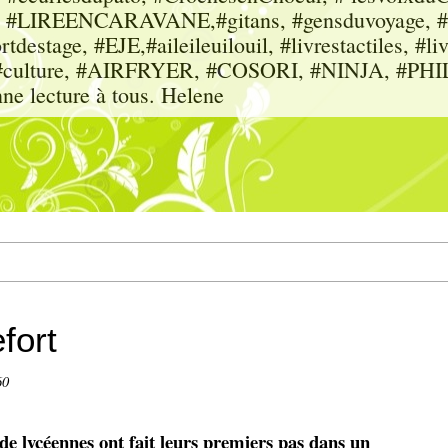
sme, #LIREENCARAVANE,#gitans, #gensduvoyage, #sc
tdestage, #EJE,#aileileuilouil, #livrestactiles, #li
rs, #culture, #AIRFRYER, #COSORI, #NINJA, #P
nne lecture à tous. Helene
fort
60
de lycéennes ont fait leurs premiers pas dans un