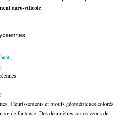
ement agro-viticole
 lycéennes
céennes
)
uettes. Fleurissements et motifs géométriques colorés
core de fantaisie. Des décimètres carrés venus de