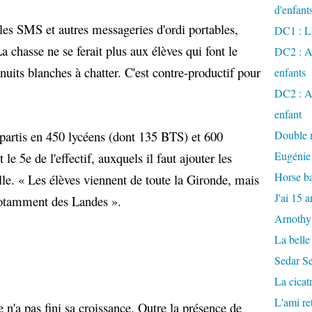
d'enfant
, les SMS et autres messageries d'ordi portables,
DC1 : L'
a chasse ne se ferait plus aux élèves qui font le
DC2 : Ac
uits blanches à chatter. C'est contre-productif pour
enfants
DC2 : Ac
enfant
répartis en 450 lycéens (dont 135 BTS) et 600
Double m
Eugénie
 le 5e de l'effectif, auxquels il faut ajouter les
Horse ba
le. « Les élèves viennent de toute la Gironde, mais
J'ai 15 a
notamment des Landes ».
Arnothy
La belle
Sedar S
La cicat
L'ami r
 n'a pas fini sa croissance. Outre la présence de