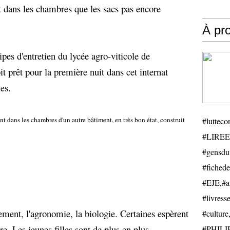
it dans les chambres que les sacs pas encore
À pr
pes d'entretien du lycée agro-viticole de
it prêt pour la première nuit dans cet internat
les.
t dans les chambres d'un autre bâtiment, en très bon état, construit
#luttecon
#LIREE
#gensduv
#fichede
#EJE,#ail
#livresse
ement, l'agronomie, la biologie. Certaines espèrent
#cultu
re. Les jeunes filles sont de plus en plus
#PHILIP