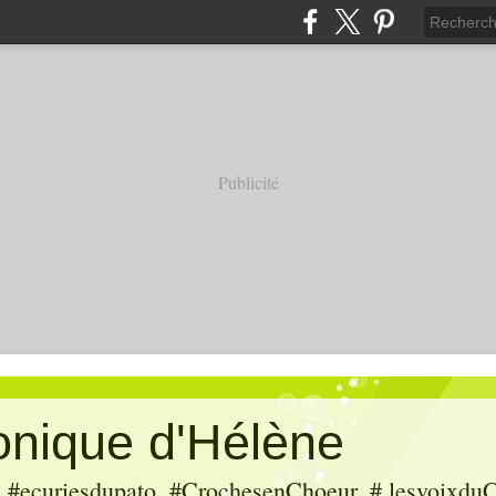
Publicité
ronique d'Hélène
ecuriesdupato, #CrochesenChoeur, # lesvoixduC