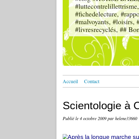
#luttecontrelillettri
#fichedelecture, #rappor
#malvoyants, #loisi
#livresrecyclés, ## Bo
Accueil
Contact
Scientologie à 
Publié le
4 octobre 2009
par helene33660
Après la longue marche su