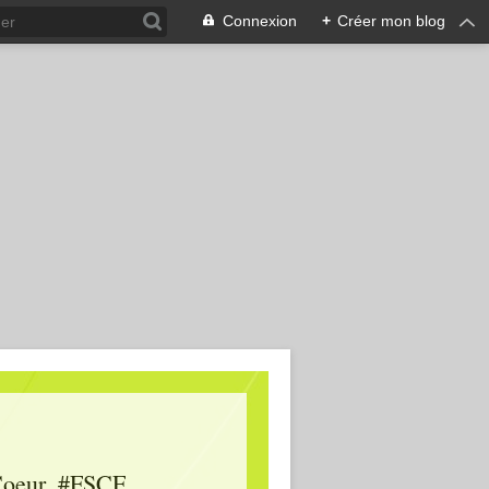
Connexion
+
Créer mon blog
oeur, #FSCF,