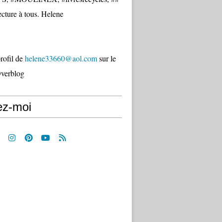
cture à tous. Helene
profil de
helene33660@aol.com
sur le
Overblog
ez-moi