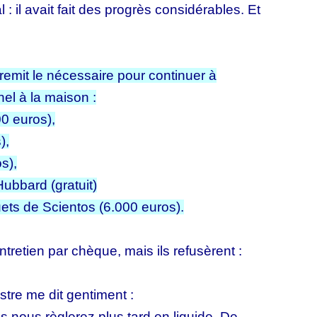
: il avait fait des progrès considérables. Et
 remit le nécessaire pour continuer à
nel à la maison :
00 euros),
),
s),
Hubbard (gratuit)
ets de Scientos (6.000 euros).
ntretien par chèque, mais ils refusèrent :
stre me dit gentiment :
s nous règlerez plus tard en liquide. De