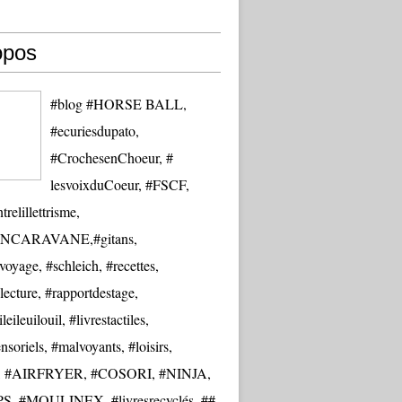
opos
#blog #HORSE BALL,
#ecuriesdupato,
#CrochesenChoeur, #
lesvoixduCoeur, #FSCF,
trelillettrisme,
NCARAVANE,#gitans,
oyage, #schleich, #recettes,
lecture, #rapportdestage,
eileuilouil, #livrestactiles,
nsoriels, #malvoyants, #loisirs,
re, #AIRFRYER, #COSORI, #NINJA,
S, #MOULINEX, #livresrecyclés, ##