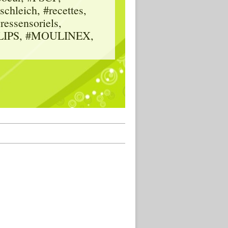
hleich, #recettes,
vressensoriels,
HILIPS, #MOULINEX,