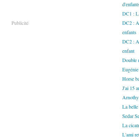
d'enfant
DC1 : L'
Publicité
DC2 : Ac
enfants
DC2 : Ac
enfant
Double m
Eugénie
Horse ba
J'ai 15 a
Arnothy
La belle
Sedar S
La cicat
L'ami r