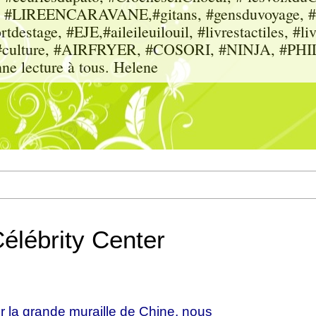
sme, #LIREENCARAVANE,#gitans, #gensduvoyage, #sc
tdestage, #EJE,#aileileuilouil, #livrestactiles, #li
rs, #culture, #AIRFRYER, #COSORI, #NINJA, #P
nne lecture à tous. Helene
Célébrity Center
r la grande muraille de Chine, nous