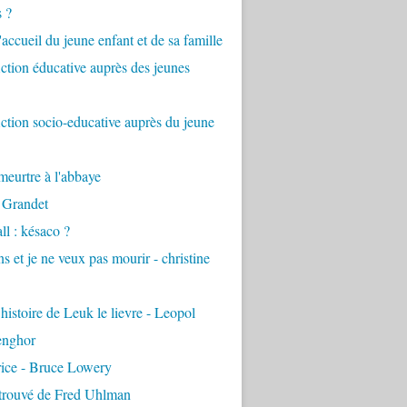
s ?
accueil du jeune enfant et de sa famille
tion éducative auprès des jeunes
tion socio-educative auprès du jeune
eurtre à l'abbaye
 Grandet
ll : késaco ?
ns et je ne veux pas mourir - christine
 histoire de Leuk le lievre - Leopol
enghor
rice - Bruce Lowery
etrouvé de Fred Uhlman