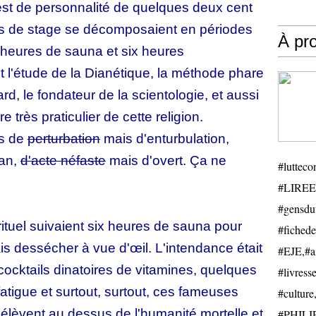
st de personnalité de quelques deux cent
rs de stage se décomposaient en périodes
À pr
x heures de sauna et six heures
st l'étude de la Dianétique, la méthode phare
d, le fondateur de la scientologie, et aussi
 très praticulier de cette religion.
as de
perturbation
mais d'enturbulation,
tan,
d'acte néfaste
mais d'overt. Ça ne
#luttecon
#LIREE
#gensduv
rituel suivaient six heures de sauna pour
#fichede
ais dessécher à vue d'œil. L'intendance était
#EJE,#ail
 cocktails dinatoires de vitamines, quelques
#livresse
tigue et surtout, surtout, ces fameuses
#cultu
 élèvent au dessus de l'humanité mortelle et
#PHILIP