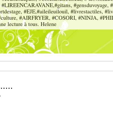
sme, #LIREENCARAVANE,#gitans, #gensduvoyage, #sc
tdestage, #EJE,#aileileuilouil, #livrestactiles, #li
rs, #culture, #AIRFRYER, #COSORI, #NINJA, #P
nne lecture à tous. Helene
....
0