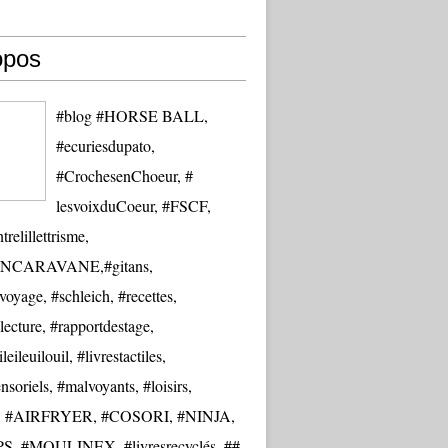
opos
#blog #HORSE BALL,
#ecuriesdupato,
#CrochesenChoeur, #
lesvoixduCoeur, #FSCF,
trelillettrisme,
NCARAVANE,#gitans,
oyage, #schleich, #recettes,
lecture, #rapportdestage,
eileuilouil, #livrestactiles,
nsoriels, #malvoyants, #loisirs,
re, #AIRFRYER, #COSORI, #NINJA,
S, #MOULINEX, #livresrecyclés, ##