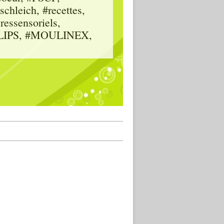
hleich, #recettes,
vressensoriels,
HILIPS, #MOULINEX,