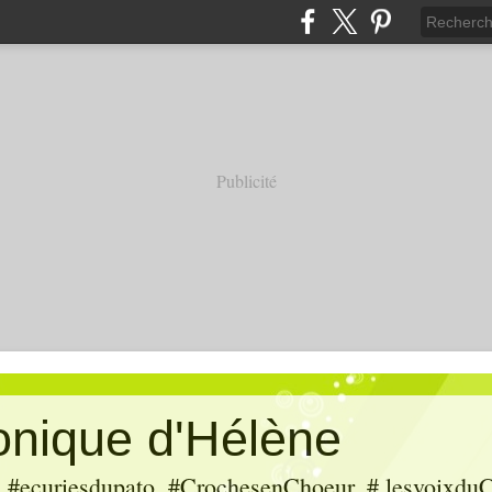
Publicité
ronique d'Hélène
ecuriesdupato, #CrochesenChoeur, # lesvoixduC