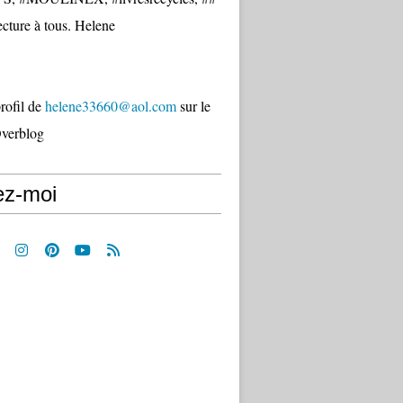
cture à tous. Helene
profil de
helene33660@aol.com
sur le
Overblog
ez-moi