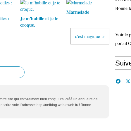
Bonne le
Marmelade
les :
Je m’habille et je te
e
croque.
Voir le 
c'est magique
portail 
Suiv
 votre site qui est vraiment bien conçu! J'ai créé un annuaire de
nscrire voici l'adresse: http://netblog.webtoweb.fr/ ! Bonne