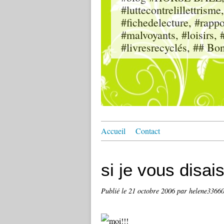
#luttecontrelillettri
#fichedelecture, #rappor
#malvoyants, #loisi
#livresrecyclés, ## Bo
Accueil
Contact
si je vous disais.
Publié le
21 octobre 2006
par helene3366