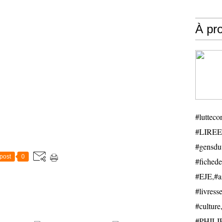
À pr
#luttecon
#LIREE
#gensduv
post
0
#fichede
#EJE,#ail
#livresse
#cultu
#PHILIP