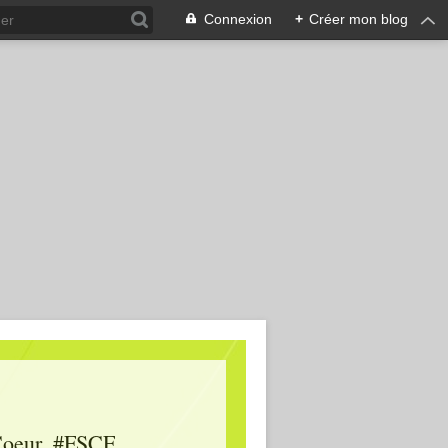
Connexion
+
Créer mon blog
oeur, #FSCF,