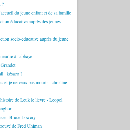
s ?
accueil du jeune enfant et de sa famille
tion éducative auprès des jeunes
tion socio-educative auprès du jeune
eurtre à l'abbaye
 Grandet
ll : késaco ?
ns et je ne veux pas mourir - christine
 histoire de Leuk le lievre - Leopol
enghor
rice - Bruce Lowery
etrouvé de Fred Uhlman