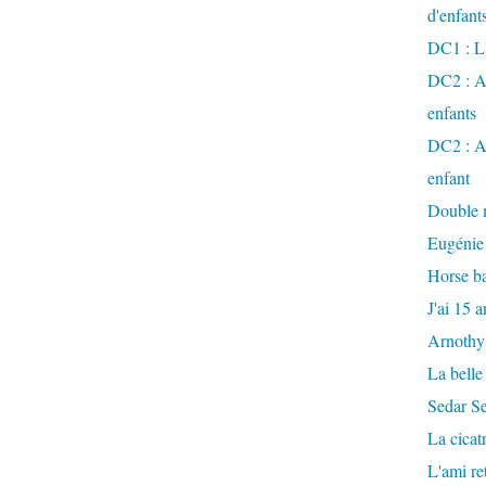
d'enfant
DC1 : L'
DC2 : Ac
enfants
DC2 : Ac
enfant
Double m
Eugénie
Horse ba
J'ai 15 a
Arnothy
La belle
Sedar S
La cicat
L'ami r