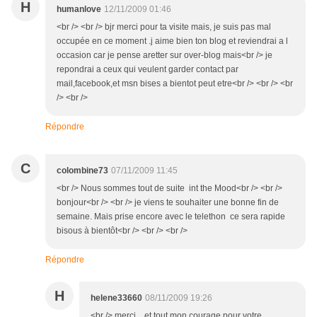
H
humanlove
12/11/2009 01:46
<br /> <br /> bjr merci pour ta visite mais, je suis pas mal
occupée en ce moment .j aime bien ton blog et reviendrai a l
occasion car je pense aretter sur over-blog mais<br /> je
repondrai a ceux qui veulent garder contact par
mail,facebook,et msn bises a bientot peut etre<br /> <br /> <br
/> <br />
Répondre
C
colombine73
07/11/2009 11:45
<br /> Nous sommes tout de suite int the Mood<br /> <br />
bonjour<br /> <br /> je viens te souhaiter une bonne fin de
semaine. Mais prise encore avec le telethon ce sera rapide
bisous à bientôt<br /> <br /> <br />
Répondre
H
helene33660
08/11/2009 19:26
<br /> merci... et tout mon courage pour votre