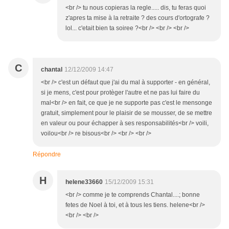
<br /> tu nous copieras la regle..... dis, tu feras quoi
z'apres ta mise à la retraite ? des cours d'ortografe ?
lol... c'etait bien ta soiree ?<br /> <br /> <br />
C
chantal
12/12/2009 14:47
<br /> c'est un défaut que j'ai du mal à supporter - en général,
si je mens, c'est pour protèger l'autre et ne pas lui faire du
mal<br /> en fait, ce que je ne supporte pas c'est le mensonge
gratuit, simplement pour le plaisir de se mousser, de se mettre
en valeur ou pour échapper à ses responsabilités<br /> voili,
voilou<br /> re bisous<br /> <br /> <br />
Répondre
H
helene33660
15/12/2009 15:31
<br /> comme je te comprends Chantal....; bonne
fetes de Noel à toi, et à tous les tiens. helene<br />
<br /> <br />