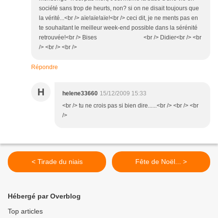
société sans trop de heurts, non? si on ne disait toujours que
la vérité...<br /> aïe!aïe!aïe!<br /> ceci dit, je ne ments pas en
te souhaitant le meilleur week-end possible dans la sérénité
retrouvée!<br /> Bises <br /> Didier<br /> <br
/> <br /> <br />
Répondre
H
helene33660
15/12/2009 15:33
<br /> tu ne crois pas si bien dire......<br /> <br /> <br
/>
< Tirade du niais
Fête de Noël... >
Hébergé par Overblog
Top articles