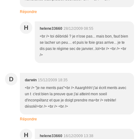
Répondre
H
helene33660
28/12/2009 08:55
<br /> toi débridé ? je n'ose pas... mais bon, faut bien
se lacher un peu.... et puis le foie gras arrive... je te
dis pas le régime sec de janvier...lol<br /> <br /> <br
/>
D
darwin
15/12/2009 18:35
<br /> "je ne ments pas"<br /> Aaarghhh! j'ai écrit ments avec
un t c'est bien la preuve que j'ai atteint mon soeil
d'inconpétanz et que je doigt prendre ma<br /> retrète!
désolé!<br /> <br /> <br />
Répondre
H
helene33660
16/12/2009 13:38