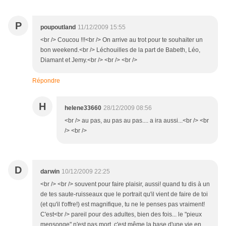
P
poupoutland
11/12/2009 15:55
<br /> Coucou !!!<br /> On arrive au trot pour te souhaiter un
bon weekend.<br /> Léchouilles de la part de Babeth, Léo,
Diamant et Jemy.<br /> <br /> <br />
Répondre
H
helene33660
28/12/2009 08:56
<br /> au pas, au pas au pas.... a ira aussi...<br /> <br
/> <br />
D
darwin
10/12/2009 22:25
<br /> <br /> souvent pour faire plaisir, aussi! quand tu dis à un
de tes saute-ruisseaux que le portrait qu'il vient de faire de toi
(et qu'il t'offre!) est magnifique, tu ne le penses pas vraiment!
C'est<br /> pareil pour des adultes, bien des fois... le "pieux
mensonge" n'est pas mort, c'est même la base d'une vie en