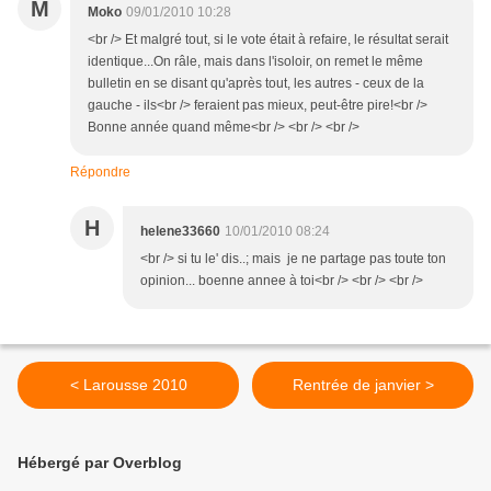
M
Moko
09/01/2010 10:28
<br /> Et malgré tout, si le vote était à refaire, le résultat serait
identique...On râle, mais dans l'isoloir, on remet le même
bulletin en se disant qu'après tout, les autres - ceux de la
gauche - ils<br /> feraient pas mieux, peut-être pire!<br />
Bonne année quand même<br /> <br /> <br />
Répondre
H
helene33660
10/01/2010 08:24
<br /> si tu le' dis..; mais je ne partage pas toute ton
opinion... boenne annee à toi<br /> <br /> <br />
< Larousse 2010
Rentrée de janvier >
Hébergé par Overblog