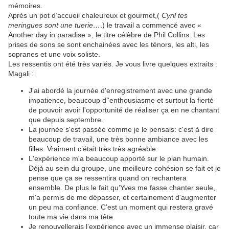
mémoires.
Après un pot d’accueil chaleureux et gourmet,(
Cyril tes
meringues sont une tuerie…
.) le travail a commencé avec «
Another day in paradise », le titre célèbre de Phil Collins. Les
prises de sons se sont enchainées avec les ténors, les alti, les
sopranes et une voix soliste.
Les ressentis ont été très variés. Je vous livre quelques extraits :
Magali :
J'ai abordé la journée d'enregistrement avec une grande
impatience, beaucoup d’'enthousiasme et surtout la fierté
de pouvoir avoir l'opportunité de réaliser ça en ne chantant
que depuis septembre.
La journée s'est passée comme je le pensais: c'est à dire
beaucoup de travail, une très bonne ambiance avec les
filles. Vraiment c’était très très agréable.
L'expérience m'a beaucoup apporté sur le plan humain.
Déjà au sein du groupe, une meilleure cohésion se fait et je
pense que ça se ressentira quand on rechantera
ensemble. De plus le fait qu’Yves me fasse chanter seule,
m'a permis de me dépasser, et certainement d'augmenter
un peu ma confiance. C’est un moment qui restera gravé
toute ma vie dans ma tête.
Je renouvellerais l’expérience avec un immense plaisir, car