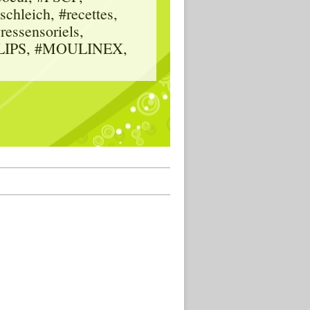
hleich, #recettes,
vressensoriels,
HILIPS, #MOULINEX,