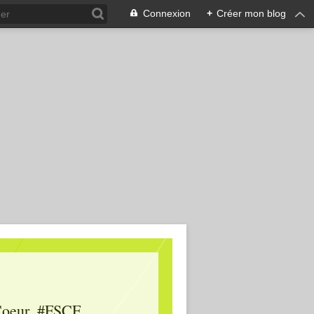
Connexion
+
Créer mon blog
oeur, #FSCF,