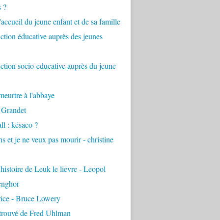
s ?
accueil du jeune enfant et de sa famille
tion éducative auprès des jeunes
tion socio-educative auprès du jeune
eurtre à l'abbaye
 Grandet
ll : késaco ?
ns et je ne veux pas mourir - christine
 histoire de Leuk le lievre - Leopol
enghor
rice - Bruce Lowery
etrouvé de Fred Uhlman