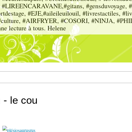
sme, #LIREENCARAVANE,#gitans, #gensduvoyage, #sc
tdestage, #EJE,#aileileuilouil, #livrestactiles, #li
rs, #culture, #AIRFRYER, #COSORI, #NINJA, #P
nne lecture à tous. Helene
 - le cou