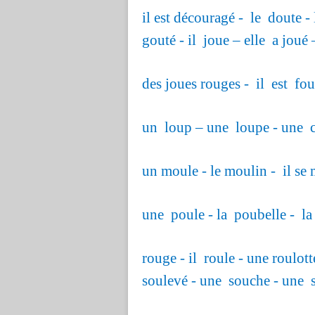
il est découragé - le doute -
gouté - il joue – elle a joué 
des joues rouges - il est fo
un loup – une loupe - une c
un moule - le moulin - il se
une poule - la poubelle - l
rouge - il roule - une roulott
soulevé - une souche - une s