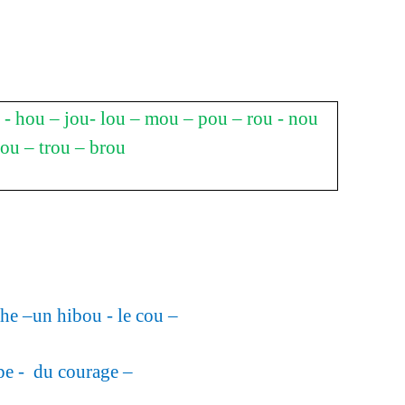
 - hou – jou- lou – mou – pou – rou - nou
rou – trou – brou
che –un hibou - le cou –
upe - du courage –