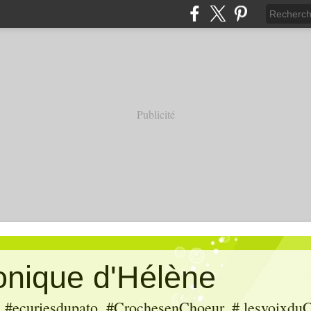
Publicité
ronique d'Hélène
ecuriesdupato, #CrochesenChoeur, # lesvoixduC