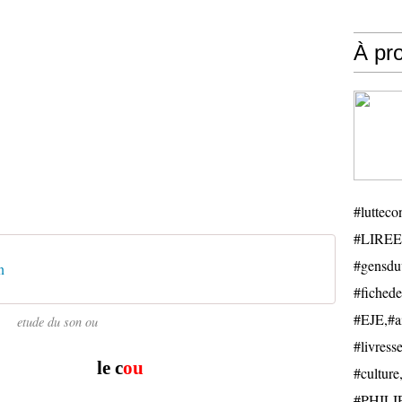
À pr
#luttecon
#LIREE
#gensduv
n
#fichede
#EJE,#ail
etude du son ou
#livresse
 c
ou
#cultu
#PHILIP