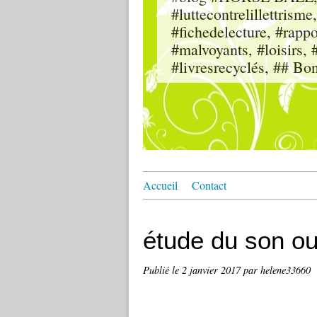
#luttecontrelillettri
#fichedelecture, #rappor
#malvoyants, #loisi
#livresrecyclés, ## Bo
Accueil
Contact
étude du son ou
Publié le
2 janvier 2017
par helene33660