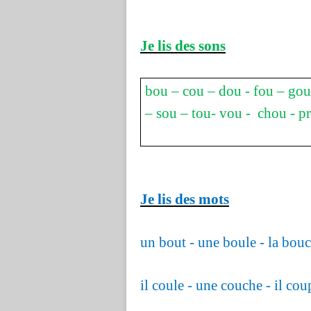
Je lis des sons
bou – cou – dou - fou – gou
– sou – tou- vou - chou - p
Je lis des mots
un bout - une boule - la bou
il coule - une couche - il co