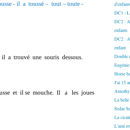
ousse - il a toussé – tout – toute -
d'enfant
DC1 : L'
DC2 : Ac
enfants
DC2 : Ac
enfant
Double m
 il a trouvé une souris dessous.
Eugénie
Horse ba
J'ai 15 a
Arnothy
ousse et il se mouche. Il a les joues
La belle
Sedar S
La cicat
L'ami r