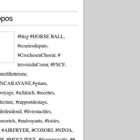
opos
#blog #HORSE BALL,
#ecuriesdupato,
#CrochesenChoeur, #
lesvoixduCoeur, #FSCF,
trelillettrisme,
NCARAVANE,#gitans,
oyage, #schleich, #recettes,
lecture, #rapportdestage,
eileuilouil, #livrestactiles,
nsoriels, #malvoyants, #loisirs,
re, #AIRFRYER, #COSORI, #NINJA,
S, #MOULINEX, #livresrecyclés, ##