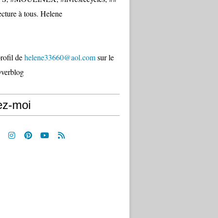
cture à tous. Helene
profil de
helene33660@aol.com
sur le
Overblog
ez-moi