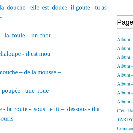
 la douche - elle est douce -il goute - tu as
–
Page
u la foule - un chou –
Album -
Album - 
haloupe - il est mou –
Album -
Album 
 mouche – de la mousse –
Album - 
Album - 
a poupée - une roue –
Album - 
Album -
e - la route - sous le lit – dessous - il a
C'était 
ouris –
TARDY
Comment 