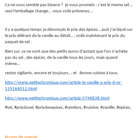
Ca ne vous semble pas bizarre ? je vous promets : c’est le meme sel….
seul l'emballage change... vous voilà prévenus...
Il y a quelque temps je dénonçais le prix des épices… puis j'ai tiqué sur
le prix délirant de la vanille au détail… ; voilà maintenant le prix du
paquet de sel .
Bien sur, ce ne sont que des petits euros d'autant que l'on n’achète
pas du sel , des épices, de la vanille tous les jours, mais quand
même…
restez vigilants, encore et toujours... et Bonne cuisine à tous.
http://www.petitechronique.com/article-la-vanille-a-prix-d-or-
119166012.html
http://www.petitechronique.com/article-5796838.html
#sel, #prixdusel, #prixdesepices, #cerebos, #cuisine, #vanille, #epices,
#coup de gueule