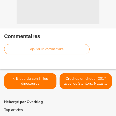
Commentaires
Ajouter un commentaire
< Etude du son I - les
Croches en choeur 2017
dinosaures
avec les Stentors, Natasha
St Pier et Francis Lalanne >
Hébergé par Overblog
Top articles