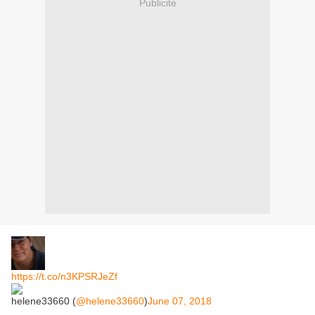
Publicité
https://t.co/n3KPSRJeZf
helene33660 (
@helene33660
)
June 07, 2018