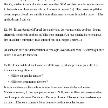
Bientôt, la table
X 4
n’a plus de secret pour
elles
.
Sinaï
est triste pour le cavalier qui sort
à pied après une chute. (
«
tu crois qu’il va revenir un jour ?
»
)
. Elles restent stupéfaites
devant ce petit cheval noir qui file à toute allure sans renverser la moindre barre… Elles
applaudissent à tout va…
12h 30
:
Il faut répondre à l’
appel
des sandwichs
, des yaourts et des bonbons.
Je suis
effarée du nombre de bonbons qu’elles vont manger. (
Un
jour viendra ou je ferai
peut-
être
un atelier « nutrition », mais aujourd’hui, ce n’est pas l’heure…
)
On enchaine avec une démonstration d’éthologie, avec Antoine Vidé. Le cheval qui obéit
si bien à la voix
,
les fait
rêver
.
1
5
h00 :
O
n s’installe devant la carrière d’attelage. C’est
une
première pour
elle. Les
frisons sont magnifiques.
-
Hélène,
on peut les toucher ?
-
H
élène
on peut monter derrière ?
Je tente ma chance et lève
l
e
b
ras lorsque le meneur demande des volontaires.
Malheureuseme
nt, il n
’accepte pas les
mineurs. S
nif
,
mais les fill
es me poussent
à être
candidate pour
de mener l’attelage. « On va te filmer ». Elles sont si enthousiastes
que
j’y vais…
Elles sont comme « fières de moi ». Je finis sous les hourras
.