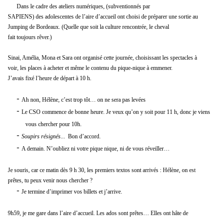
Dans le cadre des ateliers numériques,
(subventionnés par
SAPIENS)
des
adolescentes
de l
’aire
d’accueil ont
choisi de préparer
une sortie
a
u
Jumping de Bordeaux.
(
Quelle
que soit la culture
rencontrée
,
le cheval
fait
toujours
rêver.
)
Sinai, Amélia, Mona et Sara
ont organisé cette journée
,
c
hoisissant l
es spectacles à
voir,
les places à acheter
et même
le
contenu du
pique-nique
à emmener
.
J’avais fixé
l’heure de départ
à 10 h.
-
Ah non,
Hélène, c’est
trop
tôt
… on ne sera pas levé
e
s
-
Le C
SO
commence
de bonne heure.
Je
veux qu’on y soit pour 11 h, d
onc
je viens
vous chercher
pou
r
10h
.
-
S
oupir
s résignés
.
..
B
on d’accord.
-
A demain. N’oubliez
ni
votre pique nique,
ni
de vous réveiller…
Je souris
,
car
ce matin dès
9 h 30
,
les premiers textos
sont arrivés
:
H
élène
, on est
prêtes, tu peux veni
r nous chercher ?
-
Je termine d’imprimer
vos
billets et j’arrive.
9h59, j
e me gare
dans l’aire d’accueil.
L
es
ados sont prêtes…
E
lles ont
hâte
de