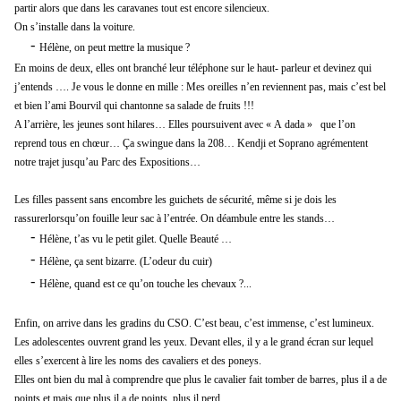
partir
alors que
dans
les caravanes
tout est
encore
silencieux
.
On s’installe dans la voiture.
-
H
élène
, on peut mettre la musique ?
En moins de deux, elles ont branché leur
téléphone
sur
l
e haut
-
parleur
et
devinez qui
j’entends …. Je vous le donne en mille :
Mes oreilles n’en reviennent pas,
mais c’est bel
et bien
l’ami
Bourvil
qui
chantonne sa salade
de
fruits
!!!
A l’arrière, l
es jeunes sont hilares…
E
lles poursuivent avec «
A
dad
a »
que l’on
reprend
tous
en chœur…
Ça
swingue dans la 208
…
Kendji et
S
oprano
agrémentent
notre trajet
jusqu’au
P
arc des
E
xpositions…
Le
s filles
passe
nt
sans encombre les guichets de sécurité,
même
si je dois les
rassurer
lorsqu’on fouille leur sac
à l’entrée
. On déambule entre les stands…
-
Hélène
, t’as vu le petit gilet. Quelle Beauté …
-
Hélène
,
ça
sent
bizarre.
(
L’odeur
du cuir)
-
Hélène, quand est ce qu’on touche les chevaux ?...
Enfin, on arrive
dans
les gradins
du CSO.
C
’est beau, c’est
immense, c’est lum
ineux.
Les
adolescentes ouvrent grand les yeux
. Devant elles, il y a
le grand écran sur lequel
elles s’exercent à lire les noms des cavaliers et des poneys.
Elles
ont bien
du mal à comprendre que plus le cavalier fait tomber de barres, plus il
a
d
e
points et
mais que plus il a de points, plus il perd.