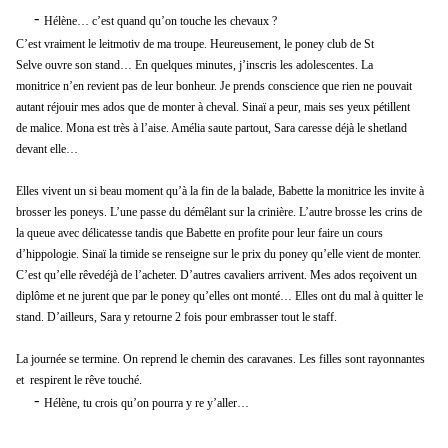
-
Hélène
…
c’est quand qu’on touche les chevaux
?
C’est vraiment le leitmotiv de ma troupe.
Heureusement, le poney club de
S
t
S
elve
ouvre
son stand… E
n quelques minutes
,
j’inscris les adolescentes. La
monitrice
n’en revient pa
s
de
leur bonheur. Je prends conscience
que
rien ne pouvait
autant réjouir mes ados
que de monter à cheval
.
Sinaï
a peur, mais ses yeux
pétillent
de
malice
.
Mona est très à l’aise. Amélia saute partout, Sara caresse déjà le shetland
devant elle…
Elles vivent un si beau moment qu’
à la fin de la
balade, Babette la
monitrice les
invite à
brosser les poneys.
L’une
passe du
démêlant
sur la
crinière
.
L’autre
brosse les crin
s
de
la queue avec délicatesse
tandis
que Babette en profite pour leur faire un cours
d’hippologie.
Sinaï
la timide se
renseigne sur le prix du poney qu’elle vient de monter.
C’est qu’elle
rêve
déjà de l’acheter. D’autres cavaliers arrivent
.
M
es ados
reçoivent un
diplôme
et ne jurent que par le poney qu’elles ont monté…
Elles
ont du mal à quitter le
stand.
D’ailleurs,
Sara
y
retourne 2 fois
pour
embrasser tout le staff
.
La journée se termine. On
reprend le chemin des caravanes. Les filles
sont rayonnantes
et respirent
le rêve touché
.
-
Hélène,
tu crois
qu’on pourr
a y re
y
’
aller
…