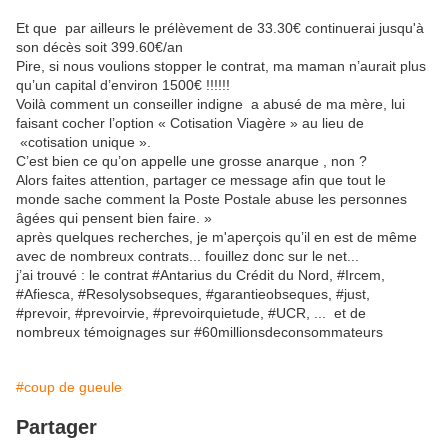
Et que par ailleurs le prélèvement de 33.30€ continuerai jusqu'à
son décès soit 399.60€/an
Pire, si nous voulions stopper le contrat, ma maman n’aurait plus
qu’un capital d’environ 1500€ !!!!!!
Voilà comment un conseiller indigne a abusé de ma mère, lui
faisant cocher l’option « Cotisation Viagère » au lieu de
«cotisation unique ».
C’est bien ce qu’on appelle une grosse anarque , non ?
Alors faites attention, partager ce message afin que tout le
monde sache comment la Poste Postale abuse les personnes
âgées qui pensent bien faire. »
après quelques recherches, je m'aperçois qu’il en est de même
avec de nombreux contrats... fouillez donc sur le net...
j’ai trouvé : le contrat #Antarius du Crédit du Nord, #Ircem,
#Afiesca, #Resolysobseques, #garantieobseques, #just,
#prevoir, #prevoirvie, #prevoirquietude, #UCR, ... et de
nombreux témoignages sur #60millionsdeconsommateurs
#coup de gueule
Partager