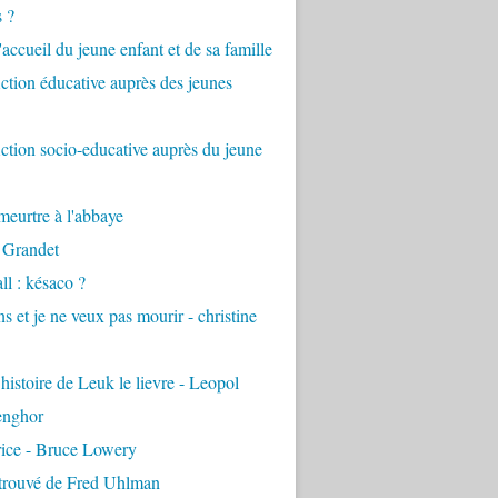
s ?
accueil du jeune enfant et de sa famille
tion éducative auprès des jeunes
tion socio-educative auprès du jeune
eurtre à l'abbaye
 Grandet
ll : késaco ?
ns et je ne veux pas mourir - christine
 histoire de Leuk le lievre - Leopol
enghor
rice - Bruce Lowery
etrouvé de Fred Uhlman