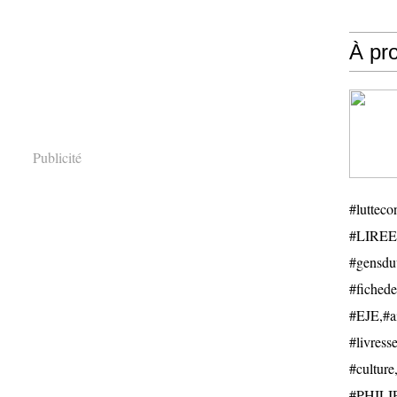
À pr
Publicité
#luttecon
#LIREE
#gensduv
#fichede
#EJE,#ail
#livresse
#cultu
#PHILIP