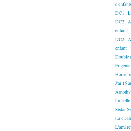
d'enfant
DC1 : L'
DC2 : Ac
enfants
DC2 : Ac
enfant
Double m
Eugénie
Horse ba
J'ai 15 a
Arnothy
La belle
Sedar S
La cicat
L'ami r