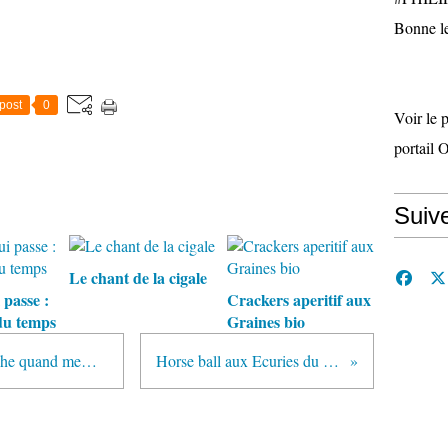
Bonne le
post
0
Voir le 
portail 
Suiv
Le chant de la cigale
 passe :
Crackers aperitif aux
du temps
Graines bio
Je ramasse sans sangle, et ca marche quand meme......
Horse ball aux Ecuries du Pato