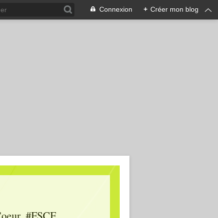
Connexion
+
Créer mon blog
oeur, #FSCF,