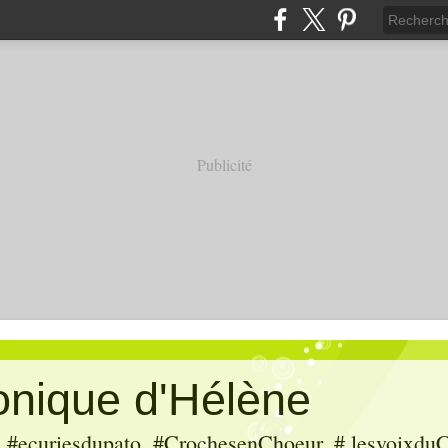
Publicité
ronique d'Hélène
ecuriesdupato, #CrochesenChoeur, # lesvoixduC