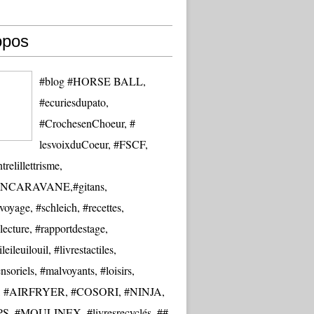
opos
#blog #HORSE BALL,
#ecuriesdupato,
#CrochesenChoeur, #
lesvoixduCoeur, #FSCF,
trelillettrisme,
NCARAVANE,#gitans,
oyage, #schleich, #recettes,
lecture, #rapportdestage,
eileuilouil, #livrestactiles,
nsoriels, #malvoyants, #loisirs,
re, #AIRFRYER, #COSORI, #NINJA,
S, #MOULINEX, #livresrecyclés, ##