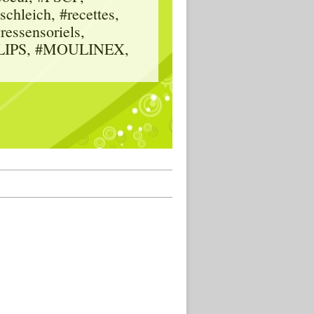
hleich, #recettes,
vressensoriels,
HILIPS, #MOULINEX,