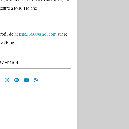
cture à tous. Helene
profil de
helene33660@aol.com
sur le
Overblog
ez-moi