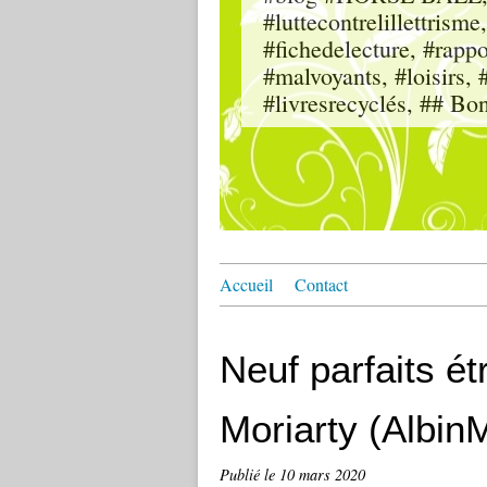
#luttecontrelillettri
#fichedelecture, #rappor
#malvoyants, #loisi
#livresrecyclés, ## Bo
Accueil
Contact
Neuf parfaits é
Moriarty (Albin
Publié le
10 mars 2020