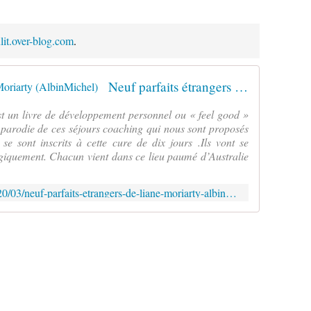
ulit.over-blog.com
.
Neuf parfaits étrangers de Liane Moriarty (AlbinMichel)
t un livre de développement personnel ou « feel good »
ne parodie de ces séjours coaching qui nous sont proposés
se sont inscrits à cette cure de dix jours .Ils vont se
ogiquement. Chacun vient dans ce lieu paumé d’Australie
http://verolitaulit.over-blog.com/2020/03/neuf-parfaits-etrangers-de-liane-moriarty-albinmichel.html