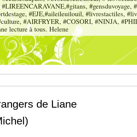
sme, #LIREENCARAVANE,#gitans, #gensduvoyage, #sc
tdestage, #EJE,#aileileuilouil, #livrestactiles, #li
rs, #culture, #AIRFRYER, #COSORI, #NINJA, #P
nne lecture à tous. Helene
trangers de Liane
Michel)