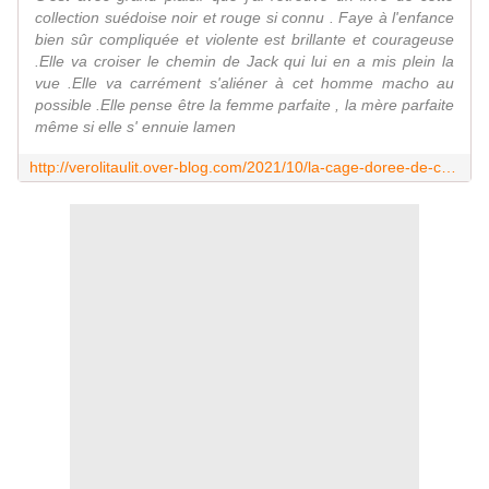
collection suédoise noir et rouge si connu . Faye à l'enfance
bien sûr compliquée et violente est brillante et courageuse
.Elle va croiser le chemin de Jack qui lui en a mis plein la
vue .Elle va carrément s'aliéner à cet homme macho au
possible .Elle pense être la femme parfaite , la mère parfaite
même si elle s' ennuie lamen
http://verolitaulit.over-blog.com/2021/10/la-cage-doree-de-camilla-lackberg-editions-label-noir.html