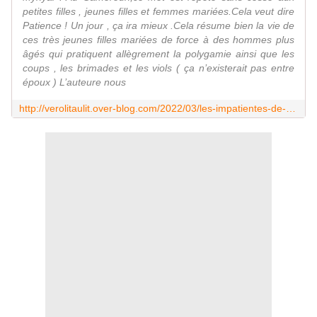
petites filles , jeunes filles et femmes mariées.Cela veut dire
Patience ! Un jour , ça ira mieux .Cela résume bien la vie de
ces très jeunes filles mariées de force à des hommes plus
âgés qui pratiquent allègrement la polygamie ainsi que les
coups , les brimades et les viols ( ça n’existerait pas entre
époux ) L’auteure nous
http://verolitaulit.over-blog.com/2022/03/les-impatientes-de-djaili-amadou-amal-editions-j-ai-lu.html