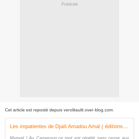
Publicité
Cet article est reposté depuis
verolitaulit.over-blog.com
.
Les impatientes de Djaili Amadou Amal ( éditions J’ai Lu )
Mynyal ! Au Cameroun,ce mot est répété sans cesse aux