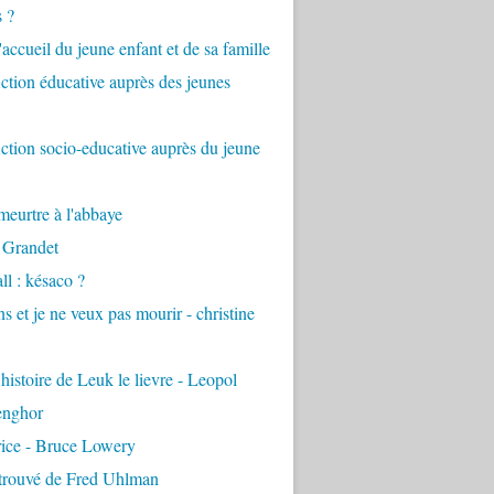
s ?
accueil du jeune enfant et de sa famille
tion éducative auprès des jeunes
tion socio-educative auprès du jeune
eurtre à l'abbaye
 Grandet
ll : késaco ?
ns et je ne veux pas mourir - christine
 histoire de Leuk le lievre - Leopol
enghor
rice - Bruce Lowery
etrouvé de Fred Uhlman