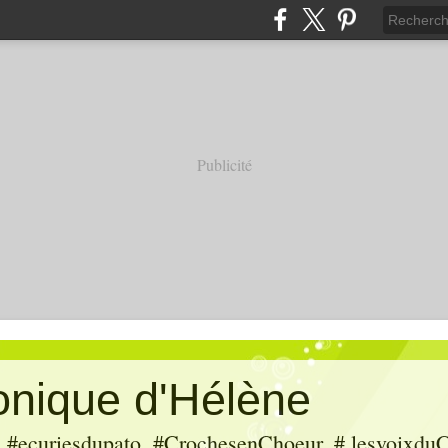
Publicité
ronique d'Hélène
ecuriesdupato, #CrochesenChoeur, # lesvoixduC