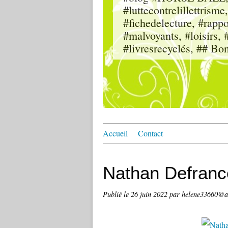
#luttecontrelillettri
#fichedelecture, #rappor
#malvoyants, #loisi
#livresrecyclés, ## Bo
Accueil
Contact
Nathan Defranc
Publié le
26 juin 2022
par helene33660@a