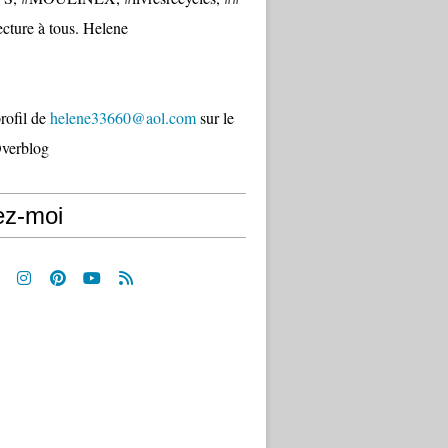
cture à tous. Helene
profil de
helene33660@aol.com
sur le
Overblog
ez-moi