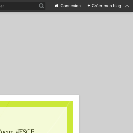
Connexion
+
Créer mon blog
oeur, #FSCF,