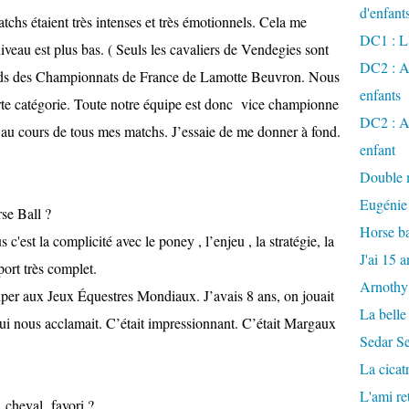
d'enfant
tchs étaient très intenses et très émotionnels. Cela me
DC1 : L'
veau est plus bas. ( Seuls les cavaliers de Vendegies sont
DC2 : Ac
onds des Championnats de France de Lamotte Beuvron. Nous
enfants
forte catégorie. Toute notre équipe est donc vice championne
DC2 : Ac
é au cours de tous mes matchs. J’essaie de me donner à fond.
enfant
Double m
Eugénie
rse Ball ?
Horse ba
 c'est la complicité avec le poney , l’enjeu , la stratégie, la
J'ai 15 a
sport très complet.
Arnothy
ciper aux Jeux Équestres Mondiaux. J’avais 8 ans, on jouait
La belle
i nous acclamait. C’était impressionnant. C’était Margaux
Sedar S
La cicat
L'ami r
 cheval favori ?