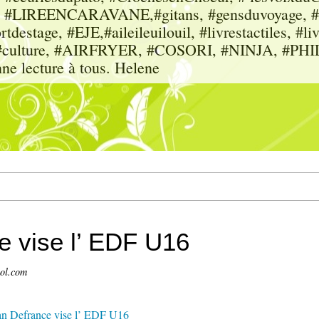
sme, #LIREENCARAVANE,#gitans, #gensduvoyage, #sc
tdestage, #EJE,#aileileuilouil, #livrestactiles, #li
rs, #culture, #AIRFRYER, #COSORI, #NINJA, #P
nne lecture à tous. Helene
e vise l’ EDF U16
ol.com