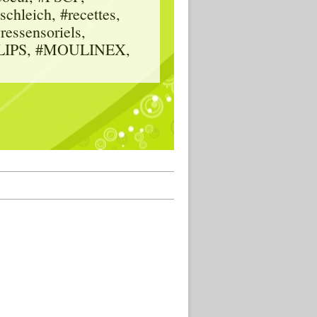
hleich, #recettes,
vressensoriels,
HILIPS, #MOULINEX,