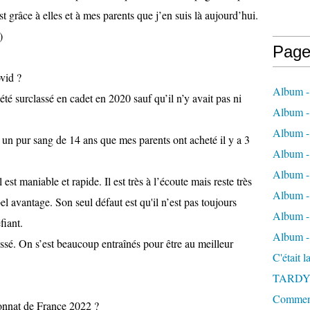
st grâce à elles et à mes parents que j’en suis là aujourd’hui.
)
Page
ovid ?
Album -
té surclassé en cadet en 2020 sauf qu’il n’y avait pas ni
Album - 
Album -
st un pur sang de 14 ans que mes parents ont acheté il y a 3
Album 
Album - 
est maniable et rapide. Il est très à l’écoute mais reste très
Album - 
el avantage. Son seul défaut est qu'il n’est pas toujours
Album - 
fiant.
Album -
é. On s’est beaucoup entraînés pour être au meilleur
C'était 
TARDY
Comment 
onnat de France 2022 ?