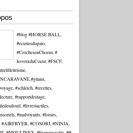
opos
#blog #HORSE BALL,
#ecuriesdupato,
#CrochesenChoeur, #
lesvoixduCoeur, #FSCF,
trelillettrisme,
NCARAVANE,#gitans,
oyage, #schleich, #recettes,
lecture, #rapportdestage,
eileuilouil, #livrestactiles,
nsoriels, #malvoyants, #loisirs,
re, #AIRFRYER, #COSORI, #NINJA,
S, #MOULINEX, #livresrecyclés, ##