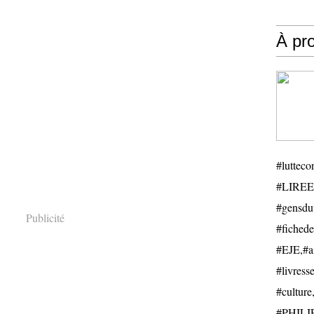
À pr
#luttecon
#LIREE
#gensduv
Publicité
#fichede
#EJE,#ail
#livresse
#cultu
#PHILIP