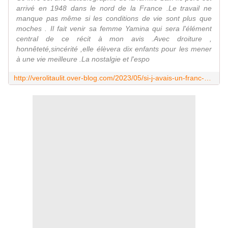
arrivé en 1948 dans le nord de la France .Le travail ne
manque pas même si les conditions de vie sont plus que
moches . Il fait venir sa femme Yamina qui sera l'élément
central de ce récit à mon avis .Avec droiture ,
honnêteté,sincérité ,elle élèvera dix enfants pour les mener
à une vie meilleure .La nostalgie et l'espo
http://verolitaulit.over-blog.com/2023/05/si-j-avais-un-franc-de-a-saifi-editions-a-carriere.html