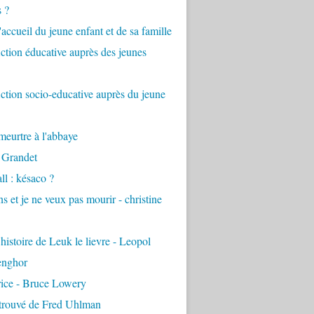
s ?
accueil du jeune enfant et de sa famille
tion éducative auprès des jeunes
tion socio-educative auprès du jeune
eurtre à l'abbaye
 Grandet
ll : késaco ?
ns et je ne veux pas mourir - christine
 histoire de Leuk le lievre - Leopol
enghor
rice - Bruce Lowery
etrouvé de Fred Uhlman