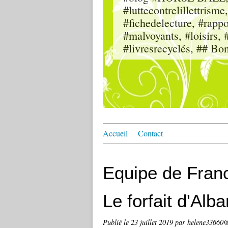
#luttecontrelillettri
#fichedelecture, #rappor
#malvoyants, #loisi
#livresrecyclés, ## Bo
Accueil
Contact
Equipe de Franc
Le forfait d'Alb
Publié le
23 juillet 2019
par helene33660