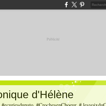
Publicité
ronique d'Hélène
ecuriesdupato, #CrochesenChoeur, # lesvoixduC