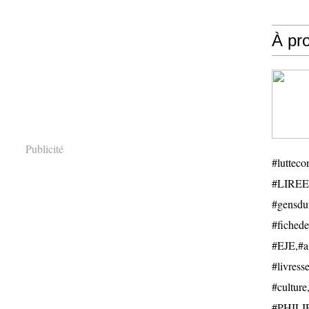
À pr
Publicité
#luttecon
#LIREE
#gensduv
#fichede
#EJE,#ail
#livresse
#cultu
#PHILIP