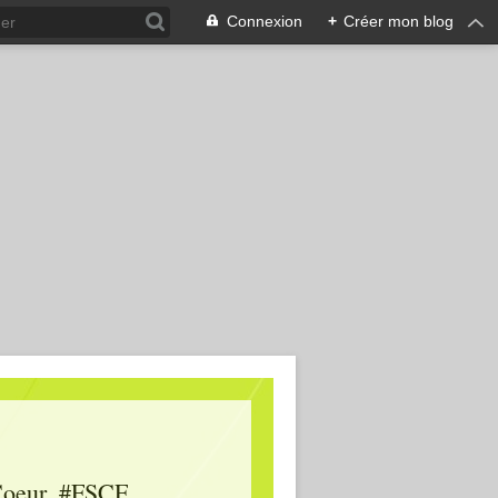
Connexion
+
Créer mon blog
oeur, #FSCF,