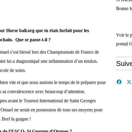
Bonne le
r Horse ball.org que tu étais forfait pour les
Voir le 
hain. Que se passe-t-il ?
portail 
ael s’est blessé lors des Championnats de France de
aire lui a diagnostiqué une inflammation d’un tendon.
Suiv
cole de soins.
 bien vite et que nous aurions le temps de le préparer pour
s sa convalescence avec beaucoup d’attention.
 peu avant le Tournoi International de Saint Georges
u’Omael ne serait en possession de tous ses moyens pour
 Bref la guigne !
is de l’ESCO- St Georges d’Orques ?