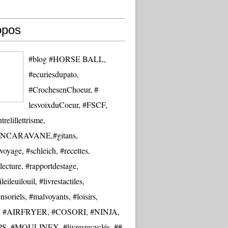
opos
#blog #HORSE BALL,
#ecuriesdupato,
#CrochesenChoeur, #
lesvoixduCoeur, #FSCF,
trelillettrisme,
NCARAVANE,#gitans,
oyage, #schleich, #recettes,
lecture, #rapportdestage,
eileuilouil, #livrestactiles,
nsoriels, #malvoyants, #loisirs,
re, #AIRFRYER, #COSORI, #NINJA,
S, #MOULINEX, #livresrecyclés, ##