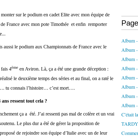
is monter sur le podium en cadet Elite avec mon équipe de
Page
e de France avec mon pote Timothée et enfin remporter
...
Album -
ais aussi le podium aux Championnats de France avec le
Album - 
Album -
ème
Album 
 fais 4
en Aviron. Là, ça a été une grande déception :
Album - 
 réalisé le deuxième temps des séries et au final, on a raté le
Album - 
. tu connais l’histoire… c’est mort….
Album - 
ans ressent tout cela ?
Album -
nchement ça a été. J’ai ressenti pas mal de colère et un vrai
C'était 
TARDY
 soutenu. Le plus dur a été de gérer la proposition de
Comment 
 proposé de rejoindre son équipe d’Italie avec un de leur