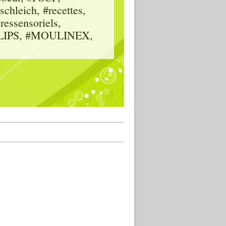
hleich, #recettes,
vressensoriels,
HILIPS, #MOULINEX,