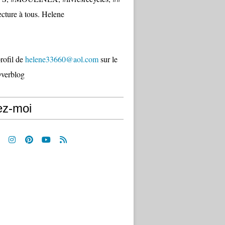
cture à tous. Helene
profil de
helene33660@aol.com
sur le
Overblog
ez-moi