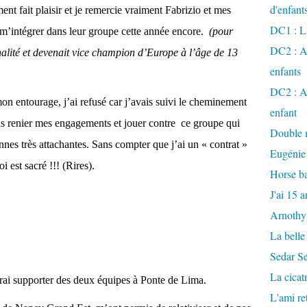
d'enfant
nt fait plaisir et je remercie vraiment Fabrizio et mes
DC1 : L'
 à m’intégrer dans leur groupe cette année encore.
(pour
DC2 : Ac
alité et devenait vice champion d’Europe à l’âge de 13
enfants
DC2 : Ac
n entourage, j’ai refusé car j’avais suivi le cheminement
enfant
as renier mes engagements et jouer contre ce groupe qui
Double m
nnes très attachantes. Sans compter que j’ai un « contrat »
Eugénie
 est sacré !!! (Rires).
Horse ba
J'ai 15 a
Arnothy
La belle
Sedar S
La cicat
erai supporter des deux équipes à Ponte de Lima.
L'ami r