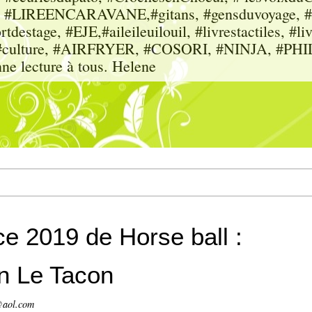
sme, #LIREENCARAVANE,#gitans, #gensduvoyage, #sc
tdestage, #EJE,#aileileuilouil, #livrestactiles, #li
rs, #culture, #AIRFRYER, #COSORI, #NINJA, #P
nne lecture à tous. Helene
e 2019 de Horse ball :
an Le Tacon
@aol.com