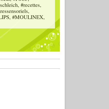
hleich, #recettes,
vressensoriels,
HILIPS, #MOULINEX,