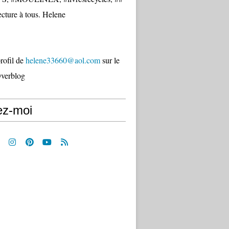
cture à tous. Helene
profil de
helene33660@aol.com
sur le
Overblog
ez-moi