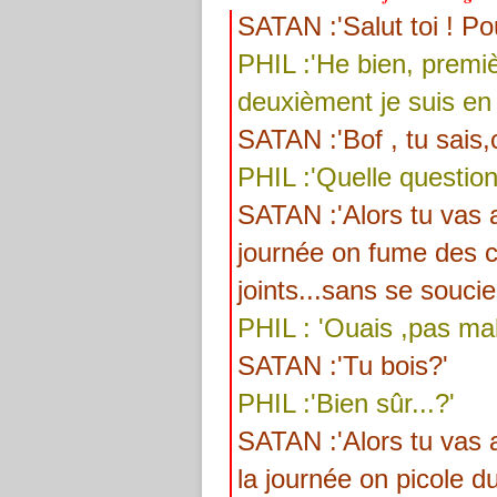
SATAN :'Salut toi ! Po
PHIL :'He bien, prem
deuxièment je suis en 
SATAN :'Bof , tu sais,
PHIL :'Quelle question,
SATAN :'Alors tu vas a
journée on fume des c
joints...sans se souci
PHIL : 'Ouais ,pas mal
SATAN :'Tu bois?'
PHIL :'Bien sûr...?'
SATAN :'Alors tu vas 
la journée on picole du