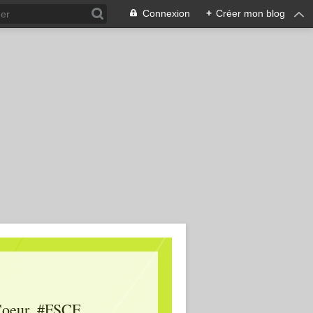
Connexion
+
Créer mon blog
oeur, #FSCF,