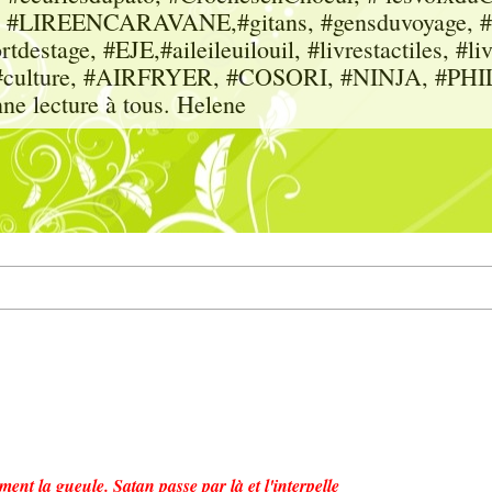
sme, #LIREENCARAVANE,#gitans, #gensduvoyage, #sc
tdestage, #EJE,#aileileuilouil, #livrestactiles, #li
rs, #culture, #AIRFRYER, #COSORI, #NINJA, #P
nne lecture à tous. Helene
ement la gueule. Satan passe par là et l'interpelle