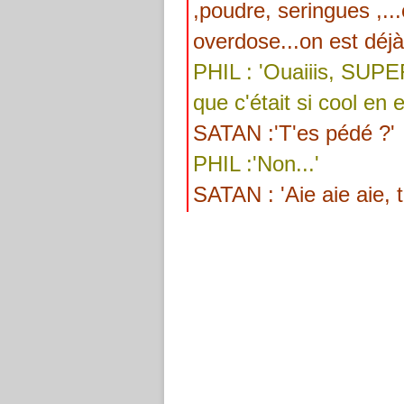
,poudre, seringues ,..
overdose...on est déjà
PHIL : 'Ouaiiis, SUPE
que c'était si cool en e
SATAN :'T'es pédé ?'
PHIL :'Non...'
SATAN : 'Aie aie aie, t