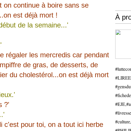
et on continue à boire sans se
...on est déjà mort !
À pr
début de la semaine...'
c'
te régaler les mercredis car pendant
empiffre de gras, de desserts, de
#luttecon
er du cholestérol...on est déjà mort
#LIREE
#gensduv
eux.'
#fichede
s ?'
#EJE,#ail
#livresse
.'
#cultu
 c'est pour toi, on a tout ici herbe
#PHILIP