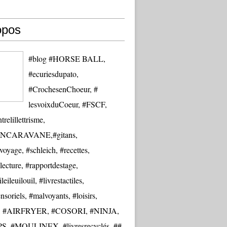
opos
#blog #HORSE BALL,
#ecuriesdupato,
#CrochesenChoeur, #
lesvoixduCoeur, #FSCF,
trelillettrisme,
NCARAVANE,#gitans,
oyage, #schleich, #recettes,
lecture, #rapportdestage,
eileuilouil, #livrestactiles,
nsoriels, #malvoyants, #loisirs,
re, #AIRFRYER, #COSORI, #NINJA,
S, #MOULINEX, #livresrecyclés, ##