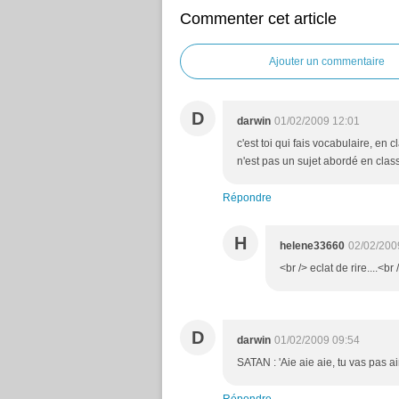
Commenter cet article
Ajouter un commentaire
D
darwin
01/02/2009 12:01
c'est toi qui fais vocabulaire, en
n'est pas un sujet abordé en cla
Répondre
H
helene33660
02/02/200
<br /> eclat de rire....<br 
D
darwin
01/02/2009 09:54
SATAN : 'Aie aie aie, tu vas pas aime