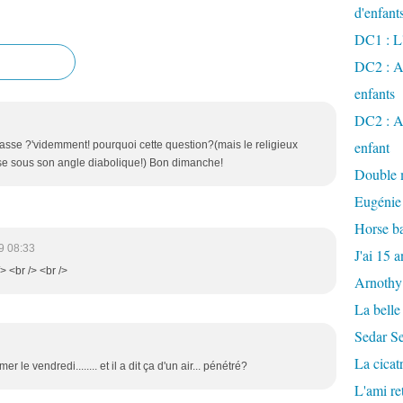
d'enfant
DC1 : L'
DC2 : Ac
enfants
DC2 : Ac
enfant
 classe ?'videmment! pourquoi cette question?(mais le religieux
sse sous son angle diabolique!) Bon dimanche!
Double m
Eugénie
Horse ba
9 08:33
J'ai 15 a
/> <br /> <br />
Arnothy
La belle
Sedar S
La cicat
r le vendredi........ et il a dit ça d'un air... pénétré?
L'ami r