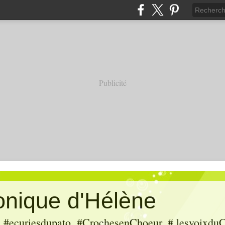
Publicité
ronique d'Hélène
ecuriesdupato, #CrochesenChoeur, # lesvoixduC