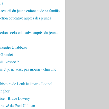
s ?
accueil du jeune enfant et de sa famille
tion éducative auprès des jeunes
tion socio-educative auprès du jeune
eurtre à l'abbaye
 Grandet
ll : késaco ?
ns et je ne veux pas mourir - christine
 histoire de Leuk le lievre - Leopol
enghor
rice - Bruce Lowery
etrouvé de Fred Uhlman