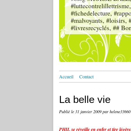
#luttecontrelillettri
#fichedelecture, #rappor
#malvoyants, #loisi
#livresrecyclés, ## Bo
Accueil
Contact
La belle vie
Publié le
31 janvier 2009
par helene33660
PHIL se réveille en enfer et tire légèr