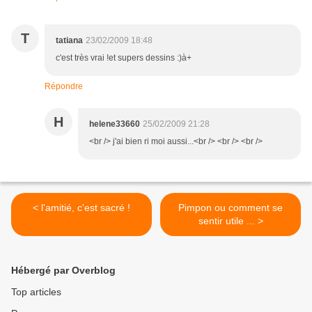
T
tatiana
23/02/2009 18:48
c'est très vrai !et supers dessins :)à+
Répondre
H
helene33660
25/02/2009 21:28
<br /> j'ai bien ri moi aussi...<br /> <br /> <br />
< l'amitié, c'est sacré !
Pimpon ou comment se
sentir utile ... >
Hébergé par Overblog
Top articles