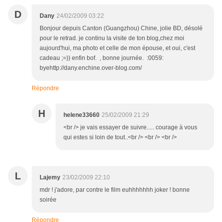
D
Dany
24/02/2009 03:22
Bonjour depuis Canton (Guangzhou) Chine, jolie BD, désolé
pour le retrad. je continu la visite de ton blog,chez moi
aujourd'hui, ma photo et celle de mon épouse, et oui, c'est
cadeau ;=)) enfin bof. , bonne journée. :0059:
byehttp://dany.enchine.over-blog.com/
Répondre
H
helene33660
25/02/2009 21:29
<br /> je vais essayer de suivre..... courage à vous
qui estes si loin de tout..<br /> <br /> <br />
L
Lajemy
23/02/2009 22:10
mdr ! j'adore, par contre le film euhhhhhhh joker ! bonne
soirée
Répondre