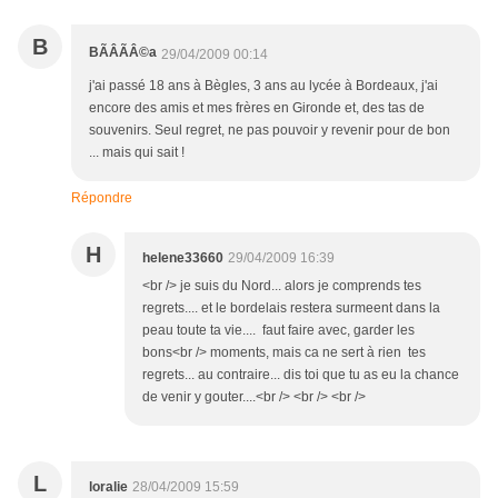
B
BÃÂÃÂ©a
29/04/2009 00:14
j'ai passé 18 ans à Bègles, 3 ans au lycée à Bordeaux, j'ai
encore des amis et mes frères en Gironde et, des tas de
souvenirs. Seul regret, ne pas pouvoir y revenir pour de bon
... mais qui sait !
Répondre
H
helene33660
29/04/2009 16:39
<br /> je suis du Nord... alors je comprends tes
regrets.... et le bordelais restera surmeent dans la
peau toute ta vie.... faut faire avec, garder les
bons<br /> moments, mais ca ne sert à rien tes
regrets... au contraire... dis toi que tu as eu la chance
de venir y gouter....<br /> <br /> <br />
L
loralie
28/04/2009 15:59