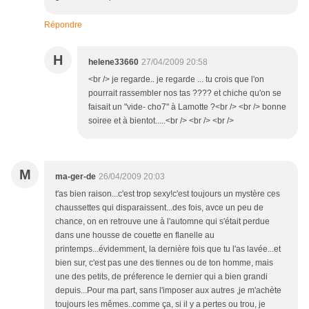
Répondre
H
helene33660
27/04/2009 20:58
<br /> je regarde.. je regarde ... tu crois que l'on
pourrait rassembler nos tas ???? et chiche qu'on se
faisait un "vide- cho7" à Lamotte ?<br /> <br /> bonne
soiree et à bientot.....<br /> <br /> <br />
M
ma-ger-de
26/04/2009 20:03
t'as bien raison...c'est trop sexy!c'est toujours un mystère ces
chaussettes qui disparaissent...des fois, avce un peu de
chance, on en retrouve une à l'automne qui s'était perdue
dans une housse de couette en flanelle au
printemps...évidemment, la dernière fois que tu l'as lavée...et
bien sur, c'est pas une des tiennes ou de ton homme, mais
une des petits, de préference le dernier qui a bien grandi
depuis...Pour ma part, sans l'imposer aux autres ,je m'achète
toujours les mêmes..comme ça, si il y a pertes ou trou, je