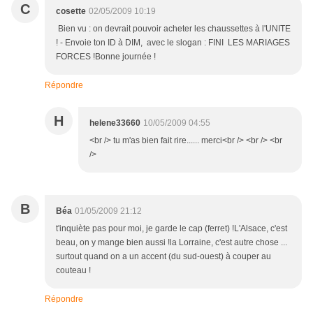
C
cosette
02/05/2009 10:19
Bien vu : on devrait pouvoir acheter les chaussettes à l'UNITE
! - Envoie ton ID à DIM, avec le slogan : FINI LES MARIAGES
FORCES !Bonne journée !
Répondre
H
helene33660
10/05/2009 04:55
<br /> tu m'as bien fait rire...... merci<br /> <br /> <br
/>
B
Béa
01/05/2009 21:12
t'inquiète pas pour moi, je garde le cap (ferret) !L'Alsace, c'est
beau, on y mange bien aussi !la Lorraine, c'est autre chose ...
surtout quand on a un accent (du sud-ouest) à couper au
couteau !
Répondre