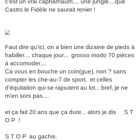
c'est un vrai capharnaüm.... une jungle....que
Castro le Fidèle ne saurait renier !
Faut dire qu'ici, on a bien une dizaine de pieds à
habiller.... chaque jour... grosso modo 70 pièces
à accomoder....
Ca vous en bouche un coin(gue), non ? sans
compter les che-au-7 de sport, et celles
d'équitation qui se rajoutent au lot... bref, je ne
m'en sors pas....
et ça fait 20 ans que ça dure... alors je dis S T
O P !
S T O P au gachis.