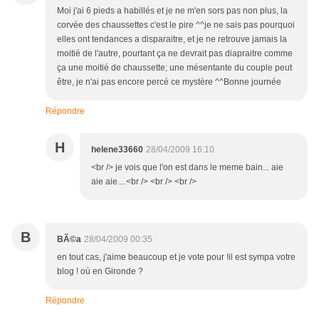
Moi j'ai 6 pieds a habillés et je ne m'en sors pas non plus, la
corvée des chaussettes c'est le pire ^^je ne sais pas pourquoi
elles ont tendances a disparaitre, et je ne retrouve jamais la
moitié de l'autre, pourtant ça ne devrait pas diapraitre comme
ça une moitié de chaussette; une mésentante du couple peut
être, je n'ai pas encore percé ce mystère ^^Bonne journée
Répondre
H
helene33660
28/04/2009 16:10
<br /> je vois que l'on est dans le meme bain... aie
aie aie....<br /> <br /> <br />
B
BÃ©a
28/04/2009 00:35
en tout cas, j'aime beaucoup et je vote pour !il est sympa votre
blog ! où en Gironde ?
Répondre