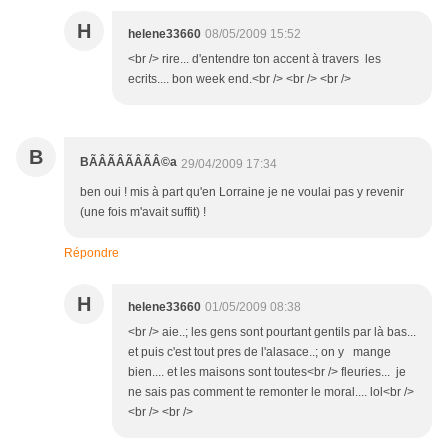
H
helene33660
08/05/2009 15:52
<br /> rire... d'entendre ton accent à travers les
ecrits.... bon week end.<br /> <br /> <br />
B
BÃÂÃÂÃÂÃÂ©a
29/04/2009 17:34
ben oui ! mis à part qu'en Lorraine je ne voulai pas y revenir
(une fois m'avait suffit) !
Répondre
H
helene33660
01/05/2009 08:38
<br /> aie..; les gens sont pourtant gentils par là bas...
et puis c'est tout pres de l'alasace..; on y mange
bien.... et les maisons sont toutes<br /> fleuries... je
ne sais pas comment te remonter le moral.... lol<br />
<br /> <br />