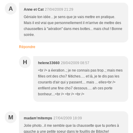
A
Anne et Cat
27/04/2009 21:29
Géniale ton idée... je sens que je vais mettre en pratique.
Mais il est vrai que personnellement il m'arrive de mettre des
chaussettes à "aération" dans mes bottes... mais chut ! Bonne
soirée.
Répondre
H
helene33660
28/04/2009 08:57
<br /> a éeration..; je ne connais pas trop..; mais mes
filles ont des cho7 fétiches..... et là, je te dis pas les
courants d'air qui y passent.... mais ... elles<br />
enfilent une fine cho7 dessous..... ah ces porte
bonheur....<br /> <br /> <br />
M
madam'mitemps
27/04/2009 18:09
Jolie photo...il me semble que la chaussette que tu portes à
gauche a une petite soeur dans le fouillis de Bibiche!