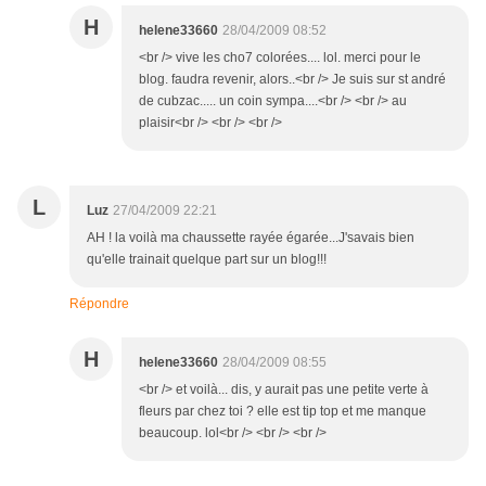
H
helene33660
28/04/2009 08:52
<br /> vive les cho7 colorées.... lol. merci pour le
blog. faudra revenir, alors..<br /> Je suis sur st andré
de cubzac..... un coin sympa....<br /> <br /> au
plaisir<br /> <br /> <br />
L
Luz
27/04/2009 22:21
AH ! la voilà ma chaussette rayée égarée...J'savais bien
qu'elle trainait quelque part sur un blog!!!
Répondre
H
helene33660
28/04/2009 08:55
<br /> et voilà... dis, y aurait pas une petite verte à
fleurs par chez toi ? elle est tip top et me manque
beaucoup. lol<br /> <br /> <br />