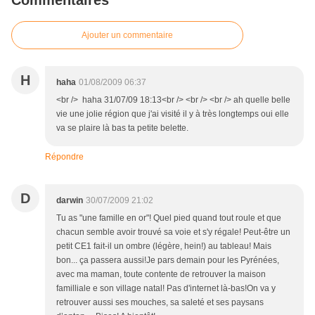
Commentaires
Ajouter un commentaire
H
haha
01/08/2009 06:37
<br /> haha 31/07/09 18:13<br /> <br /> <br /> ah quelle belle
vie une jolie région que j'ai visité il y à très longtemps oui elle
va se plaire là bas ta petite belette.
Répondre
D
darwin
30/07/2009 21:02
Tu as "une famille en or"! Quel pied quand tout roule et que
chacun semble avoir trouvé sa voie et s'y régale! Peut-être un
petit CE1 fait-il un ombre (légère, hein!) au tableau! Mais
bon... ça passera aussi!Je pars demain pour les Pyrénées,
avec ma maman, toute contente de retrouver la maison
familliale e son village natal! Pas d'internet là-bas!On va y
retrouver aussi ses mouches, sa saleté et ses paysans