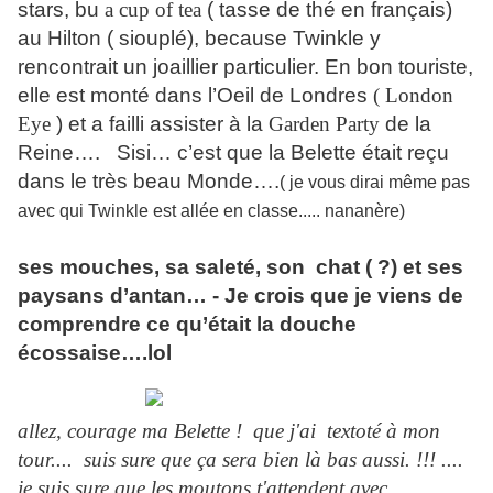
stars, bu
a cup of tea
( tasse de thé en français)
au Hilton ( siouplé), because Twinkle y
rencontrait un joaillier particulier. En bon touriste,
elle est monté dans l’Oeil de Londres
( London
Eye
) et a failli assister à la
Garden Party
de la
Reine…. Sisi… c’est que la Belette était reçu
dans le très beau Monde….
( je vous dirai même pas
avec qui Twinkle est allée en classe..... nananère)
ses mouches, sa saleté, son chat ( ?) et ses
paysans d’antan… - Je crois que je viens de
comprendre ce qu’était la douche
écossaise….lol
allez, courage ma Belette ! que j'ai textoté à mon
tour.... suis sure que ça sera bien là bas aussi. !!! ....
je suis sure que les moutons t'attendent avec