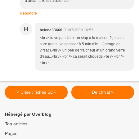
d’antan… Bises! A bientôt!
Répondre
H
helene33660
31/07/2009 16:57
<br /> tu ve pas faire un stop à la maison ? je suis
sure que tu vas passer à 5 min d'ici... ( péage de
virsac).<br /> un peu de fraicheur et un grand verre
d'eau...<br /> <br /> ca serait chouette.<br /> <br />
<br />
< Crise : riches SDF
De ch'val >
Hébergé par Overblog
Top articles
Pages