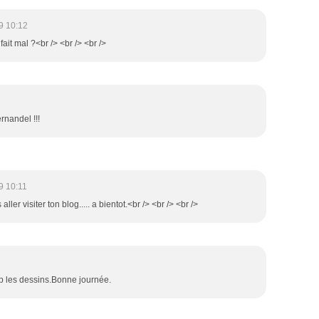
9 10:12
a fait mal ?<br /> <br /> <br />
ernandel !!!
9 10:11
s aller visiter ton blog..... a bientot.<br /> <br /> <br />
up les dessins.Bonne journée.