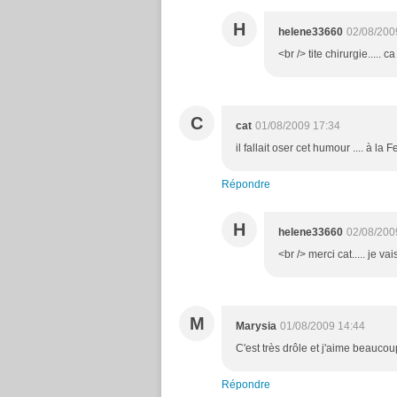
H
helene33660
02/08/200
<br /> tite chirurgie..... c
C
cat
01/08/2009 17:34
il fallait oser cet humour .... à la F
Répondre
H
helene33660
02/08/200
<br /> merci cat..... je vai
M
Marysia
01/08/2009 14:44
C'est très drôle et j'aime beauco
Répondre