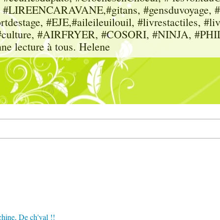
sme, #LIREENCARAVANE,#gitans, #gensduvoyage, #sc
tdestage, #EJE,#aileileuilouil, #livrestactiles, #li
rs, #culture, #AIRFRYER, #COSORI, #NINJA, #P
nne lecture à tous. Helene