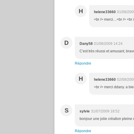
H
helene33660
01/08/200
<br /> merci....<br /> <br 
D
Dany58
01/08/2009 14:24
C'est très réussi et amusant, bra
Répondre
H
helene33660
02/08/200
<br /> merci ddany. a bien
S
sylvie
31/07/2009 18:52
bonjour une jolie crèation pleine
Répondre