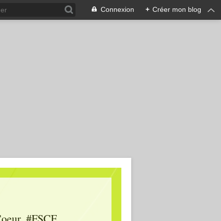
Connexion
+
Créer mon blog
oeur, #FSCF,