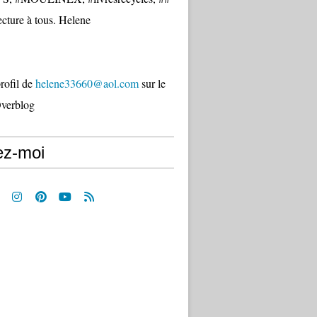
cture à tous. Helene
profil de
helene33660@aol.com
sur le
Overblog
ez-moi