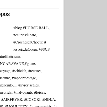
opos
#blog #HORSE BALL,
#ecuriesdupato,
#CrochesenChoeur, #
lesvoixduCoeur, #FSCF,
trelillettrisme,
NCARAVANE,#gitans,
oyage, #schleich, #recettes,
lecture, #rapportdestage,
eileuilouil, #livrestactiles,
nsoriels, #malvoyants, #loisirs,
re, #AIRFRYER, #COSORI, #NINJA,
S, #MOULINEX, #livresrecyclés, ##