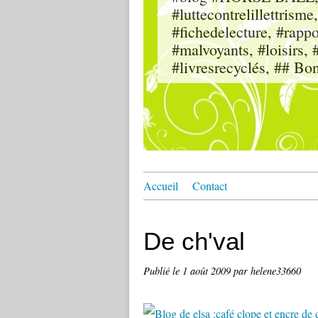
#luttecontrelillettri
#fichedelecture, #rappor
#malvoyants, #loisi
#livresrecyclés, ## Bo
Accueil
Contact
De ch'val
Publié le
1 août 2009
par helene33660