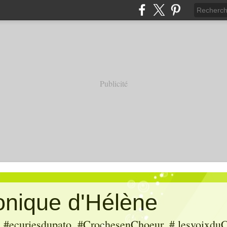
Publicité
ronique d'Hélène
ecuriesdupato, #CrochesenChoeur, # lesvoixduC