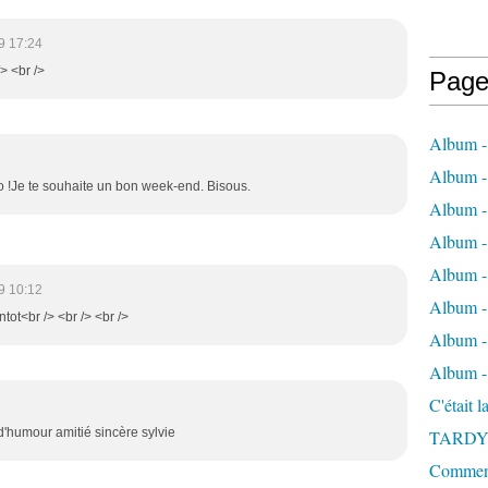
9 17:24
/> <br />
Page
Album -
Album - 
vo !Je te souhaite un bon week-end. Bisous.
Album -
Album 
Album - 
9 10:12
Album - 
tot<br /> <br /> <br />
Album - 
Album -
C'était 
 d'humour amitié sincère sylvie
TARDY
Comment 