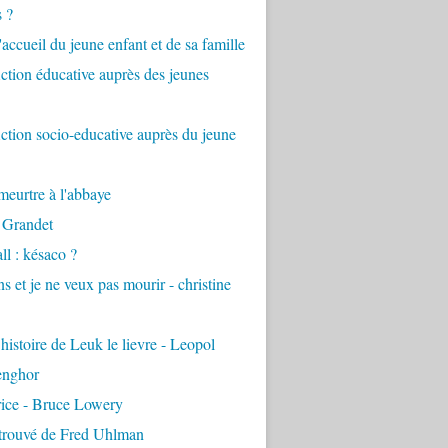
s ?
accueil du jeune enfant et de sa famille
tion éducative auprès des jeunes
tion socio-educative auprès du jeune
eurtre à l'abbaye
 Grandet
ll : késaco ?
ns et je ne veux pas mourir - christine
 histoire de Leuk le lievre - Leopol
enghor
rice - Bruce Lowery
etrouvé de Fred Uhlman