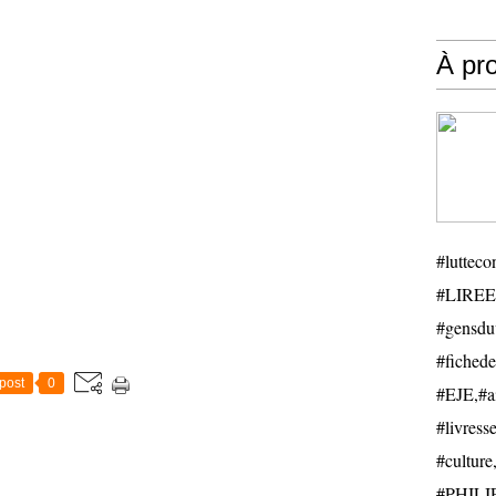
À pr
#luttecon
#LIREE
#gensduv
#fichede
post
0
#EJE,#ail
#livresse
#cultu
#PHILIP