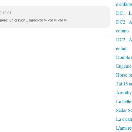
d'enfant
DC1 : L'
9 19:01
 avec un crayon... merci<br /> <br /> <br />
DC2 : Ac
enfants
DC2 : Ac
enfant
Double m
Eugénie
Horse ba
J'ai 15 a
Arnothy
La belle
Sedar S
La cicat
L'ami r