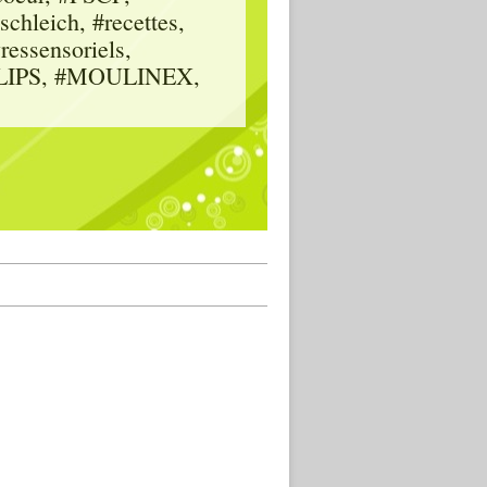
hleich, #recettes,
vressensoriels,
HILIPS, #MOULINEX,