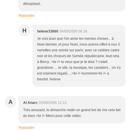
désopilant..
Répondre
H
helene33660
04/09/2006 06:16
Je vois jean que l'on aime les memes choses... à
Noel dernier, et pour Noel, nous avions offert à nos 3
nenettes une soirée sur paris, avec ce celèbre cadre
noir et les choeurs de l'armée républicaine, tout cela
à Bercy...<br /> tu veux que je te dise ? c'etait
grandiose..... le site, la musique, les cavaliers... on s'y
est vraiment régalé.....<br /> hummmm<br /> a
bientot. helene
A
Al Anarc
03/09/2006 12:12
Trés amusant, le dimanche matin un grand bol de rire cela fait
du bien.<br /> Merci pour cette vidéo.
Répondre