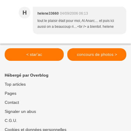
H
helene33660
04/09/2006 06:13
tout le plaisir était pour moi, Al Anarc.... et puis ici
aussi on a beaucoup ri....<br /> a bientot. helene
< star'ac
concours de photos >
Hébergé par Overblog
Top articles
Pages
Contact
Signaler un abus
C.G.U.
Cookies et données personnelles