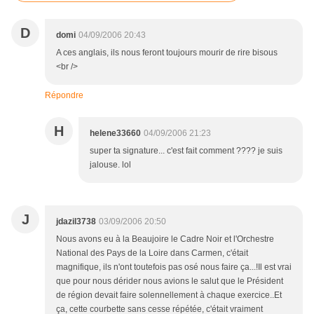
D
domi
04/09/2006 20:43
A ces anglais, ils nous feront toujours mourir de rire bisous
<br />
Répondre
H
helene33660
04/09/2006 21:23
super ta signature... c'est fait comment ???? je suis
jalouse. lol
J
jdazil3738
03/09/2006 20:50
Nous avons eu à la Beaujoire le Cadre Noir et l'Orchestre
National des Pays de la Loire dans Carmen, c'était
magnifique, ils n'ont toutefois pas osé nous faire ça...!Il est vrai
que pour nous dérider nous avions le salut que le Président
de région devait faire solennellement à chaque exercice..Et
ça, cette courbette sans cesse répétée, c'était vraiment