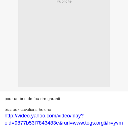
Publicité
pour un brin de fou rire garanti....
bizz aux cavaliers. helene
http://video.yahoo.com/video/play?
oid=9877b53f7843483e&rurl=www.togs.org&fr=yvm