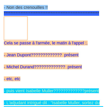
- Non des crenouilles !!
*********************************************************
Cela se passe à l'armée, le matin à l'appel :.
- Jean Dupont????????????? présent
- Michel Durand????????????? présent
- etc, etc
- puis vient Isabelle Muller?????????????présent
- L'adjudant intrigué dit : "Isabelle Muller, sortez du