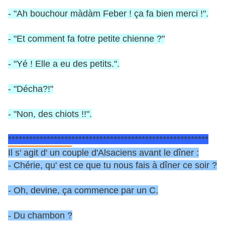
- "Ah bouchour màdàm Feber ! ça fa bien merci !".
- "Et comment fa fotre petite chienne ?"
- "Yé ! Elle a eu des petits.".
- "Décha?!"
- "Non, des chiots !!".
*********************************************************
Il s' agit d' un couple d'Alsaciens avant le dîner :
- Chérie, qu' est ce que tu nous fais à dîner ce soir ?
- Oh, devine, ça commence par un C.
- Du chambon ?