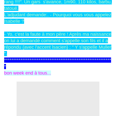
rang !!!!". Un gars s'avance, 1m90, 110 kilos, barbu,
tatoué.
L'adjudant demande:. - Pourquoi vous vous appelez
Isabelle ?
- Yo, c'est la faute à mon père ! Après ma naissance
on lui a demandé comment s'appelle son fils et il a
répondu (avec l'accent lsacien) : " Y s'appelle Muller
".
***********************************************************
*
bon week end à tous...