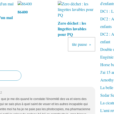
d'enfant
DC1 : L'
86400
'un mal
DC2 : Ac
Zero déchet : les
enfants
lingettes lavables
pour PQ
DC2 : Ac
enfant
tite pause
Double m
Eugénie
Horse ba
J'ai 15 a
Arnothy
La belle
52
Sedar S
que je me dis quand le constate l'énormité des va et viens des
La cicat
ui se sais plus à quel saint de vouer et les autres incapable qui
ontre moi ha ha je ne paie pas les photocopies, ma pharmacienne
L'ami r