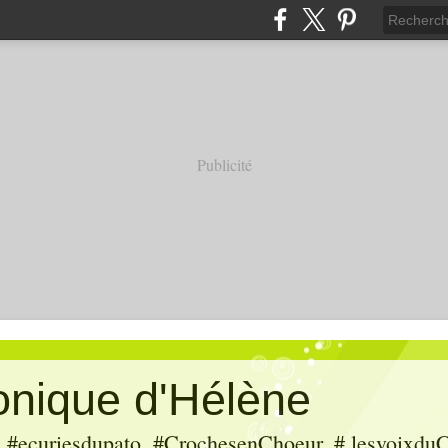
Publicité
ronique d'Hélène
ecuriesdupato, #CrochesenChoeur, # lesvoixduC