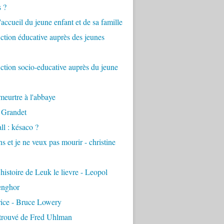
s ?
accueil du jeune enfant et de sa famille
tion éducative auprès des jeunes
tion socio-educative auprès du jeune
eurtre à l'abbaye
 Grandet
ll : késaco ?
ns et je ne veux pas mourir - christine
 histoire de Leuk le lievre - Leopol
enghor
rice - Bruce Lowery
etrouvé de Fred Uhlman