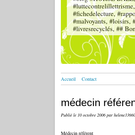
#luttecontrelillettri
#fichedelecture, #rappor
#malvoyants, #loisi
#livresrecyclés, ## Bo
Accueil
Contact
médecin référen
Publié le
10 octobre 2006
par helene3366
Médecin référent