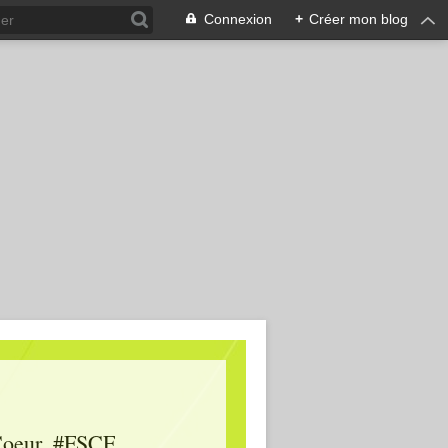
Connexion
+
Créer mon blog
oeur, #FSCF,