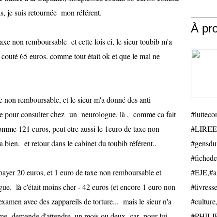
as, je suis retournée mon référent.
À pr
axe non remboursable et cette fois ci, le sieur toubib m'a
a couté 65 euros. comme tout était ok et que le mal ne
xe non remboursable, et le sieur m'a donné des anti
ce pour consulter chez un neurologue. là , comme ca fait
#luttecon
comme 121 euros, peut etre aussi le 1euro de taxe non
#LIREE
bien. et retour dans le cabinet du toubib référent..
#gensduv
#fichede
 repayer 20 euros, et 1 euro de taxe non remboursable et
#EJE,#ail
ue. là c'était moins cher - 42 euros (et encore 1 euro non
#livresse
'examen avec des zappareils de torture... mais le sieur n'a
#cultu
il me demande d'attendre, un mois ou deux car pour lui,
#PHILIP