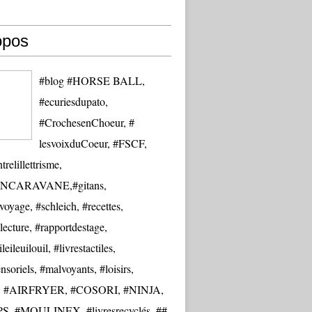
opos
#blog #HORSE BALL,
#ecuriesdupato,
#CrochesenChoeur, #
lesvoixduCoeur, #FSCF,
trelillettrisme,
NCARAVANE,#gitans,
oyage, #schleich, #recettes,
lecture, #rapportdestage,
eileuilouil, #livrestactiles,
nsoriels, #malvoyants, #loisirs,
re, #AIRFRYER, #COSORI, #NINJA,
S, #MOULINEX, #livresrecyclés, ##