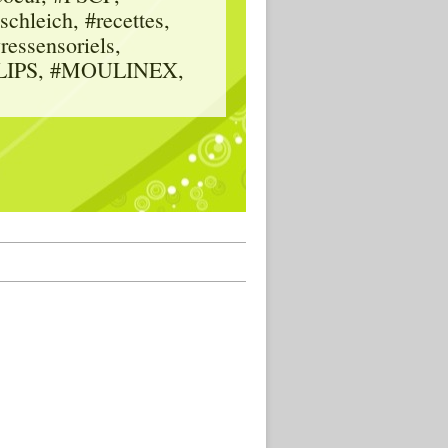
hleich, #recettes,
vressensoriels,
HILIPS, #MOULINEX,