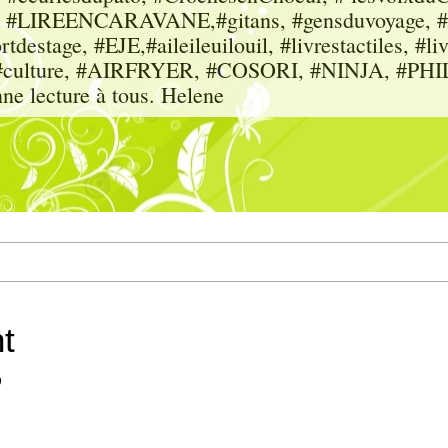
sme, #LIREENCARAVANE,#gitans, #gensduvoyage, #sc
tdestage, #EJE,#aileileuilouil, #livrestactiles, #li
rs, #culture, #AIRFRYER, #COSORI, #NINJA, #P
nne lecture à tous. Helene
t
0