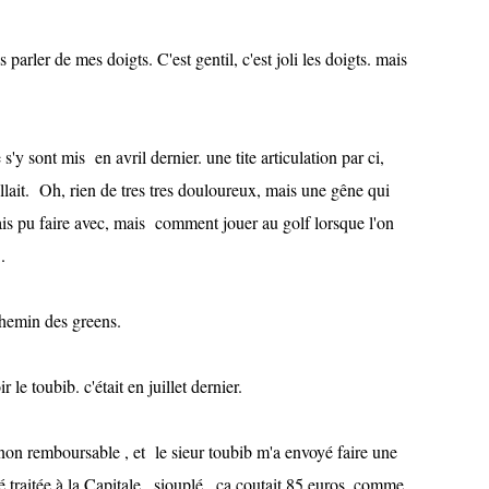
parler de mes doigts. C'est gentil, c'est joli les doigts. mais
'y sont mis en avril dernier. une tite articulation par ci,
veillait. Oh, rien de tres tres douloureux, mais une gêne qui
ais pu faire avec, mais comment jouer au golf lorsque l'on
.
chemin des greens.
 le toubib. c'était en juillet dernier.
 non remboursable , et le sieur toubib m'a envoyé faire une
é traitée à la Capitale., siouplé...ca coutait 85 euros. comme