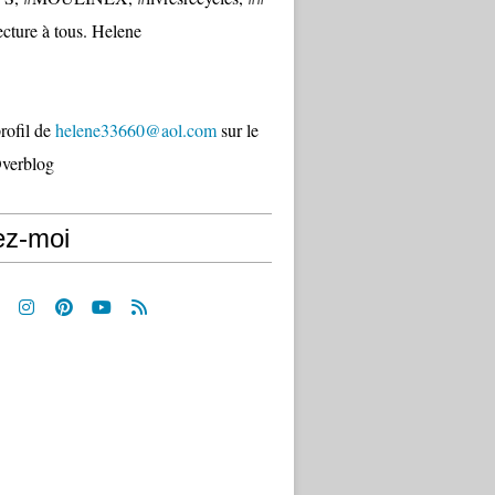
cture à tous. Helene
profil de
helene33660@aol.com
sur le
Overblog
ez-moi