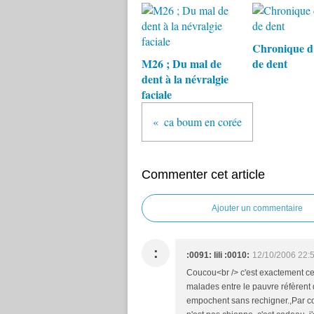
Chronique d
M26 ; Du mal de
de dent
dent à la névralgie
faciale
ca boum en corée
Commenter cet article
Ajouter un commentaire
:
:0091: lili :0010:
12/10/2006 22:
Coucou<br /> c'est exactement ce 
malades entre le pauvre réfèrent q
empochent sans rechigner.,Par c