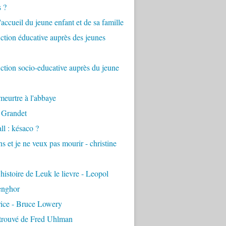
s ?
accueil du jeune enfant et de sa famille
tion éducative auprès des jeunes
tion socio-educative auprès du jeune
eurtre à l'abbaye
 Grandet
ll : késaco ?
ns et je ne veux pas mourir - christine
 histoire de Leuk le lievre - Leopol
enghor
rice - Bruce Lowery
etrouvé de Fred Uhlman