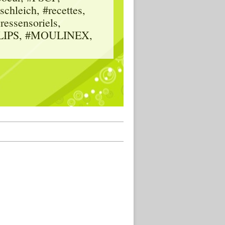
hleich, #recettes,
vressensoriels,
HILIPS, #MOULINEX,