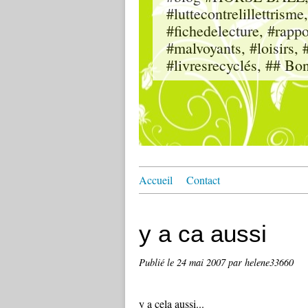
#luttecontrelillettri
#fichedelecture, #rappor
#malvoyants, #loisi
#livresrecyclés, ## Bo
Accueil
Contact
y a ca aussi
Publié le
24 mai 2007
par helene33660
y a cela aussi...