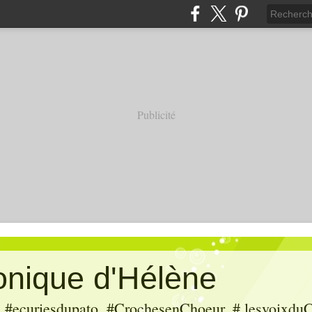
Publicité
ronique d'Hélène
ecuriesdupato, #CrochesenChoeur, # lesvoixduC