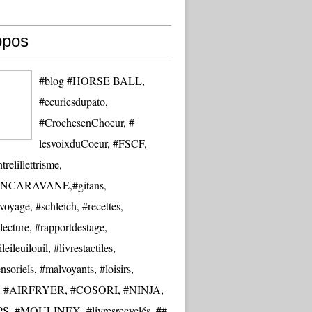
opos
#blog #HORSE BALL,
#ecuriesdupato,
#CrochesenChoeur, #
lesvoixduCoeur, #FSCF,
trelillettrisme,
NCARAVANE,#gitans,
oyage, #schleich, #recettes,
lecture, #rapportdestage,
eileuilouil, #livrestactiles,
nsoriels, #malvoyants, #loisirs,
re, #AIRFRYER, #COSORI, #NINJA,
S, #MOULINEX, #livresrecyclés, ##