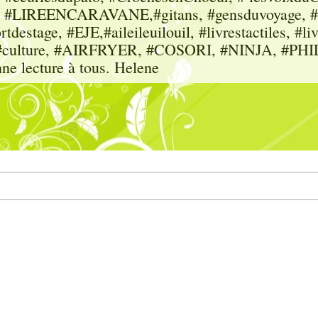
sme, #LIREENCARAVANE,#gitans, #gensduvoyage, #sc
tdestage, #EJE,#aileileuilouil, #livrestactiles, #li
rs, #culture, #AIRFRYER, #COSORI, #NINJA, #P
nne lecture à tous. Helene