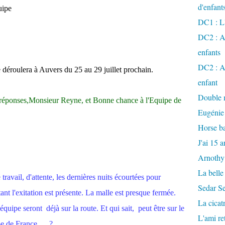
d'enfant
uipe
DC1 : L'
DC2 : Ac
enfants
DC2 : Ac
déroulera à Auvers du 25 au 29 juillet prochain.
enfant
Double m
 réponses,Monsieur Reyne, et Bonne chance à l'Equipe de
Eugénie
Horse ba
J'ai 15 a
Arnothy
La belle
 travail, d'attente, les dernières nuits écourtées pour
Sedar S
nt l'exitation est présente. La malle est presque fermée.
La cicat
quipe seront déjà sur la route. Et qui sait, peut être sur le
L'ami r
e de France.... ?