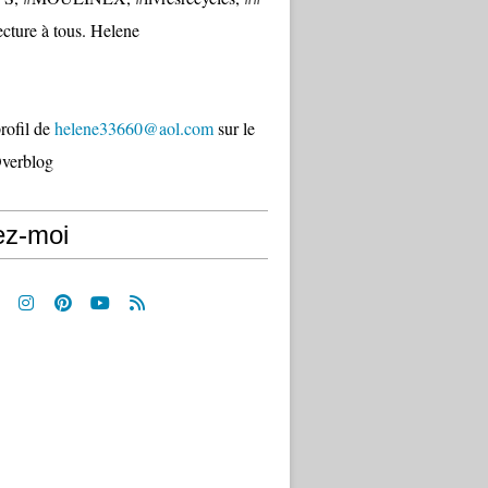
cture à tous. Helene
profil de
helene33660@aol.com
sur le
Overblog
ez-moi