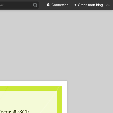
Connexion
+
Créer mon blog
oeur, #FSCF,