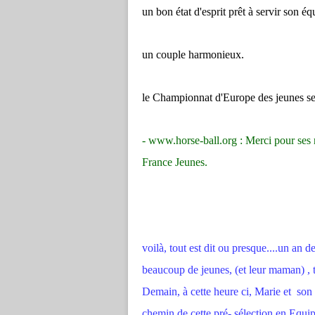
un bon état d'esprit prêt à servir son éq
un couple harmonieux.
le Championnat d'Europe des jeunes se 
-
www.horse-ball.org
: Merci pour ses
France Jeunes.
voilà, tout est dit ou presque....un an de
beaucoup de jeunes, (et leur maman) , ta
Demain, à cette heure ci, Marie et son é
chemin de cette pré- sélection en Equip