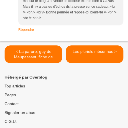
mai sur le blog. J'ai vérifié:ce docteur exerce bien à Cazals.
Mais il n'y a pas eu d'échos ds la presse sur ce cadeau...<br
/> <br /> <br /> Bonne journée et repose-toi bien!<br /> <br />
<br /> <br />
Répondre
< La parure, guy de
Les pluriels méconnus >
Maupassant. fiche de
lecture.
Hébergé par Overblog
Top articles
Pages
Contact
Signaler un abus
C.G.U.