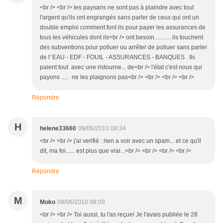
<br /> <br /> les paysans ne sont pas à plaindre avec tout
l'argent qu'ils ont engrangés sans parler de ceux qui ont un
double emploi comment font ils pour payer les assurances de
tous les véhicules dont ils<br /> ont besoin........... ils touchent
des subventions pour polluer ou arrêter de polluer sans parler
de l' EAU - EDF - FOUIL - ASSURANCES - BANQUES . Ils
paient tout avec une ristourne... de<br /> l'état c'est nous qui
payons ..... ne les plaignons pas<br /> <br /> <br /> <br />
Répondre
H
helene33660
09/06/2010 08:34
<br /> <br /> j'ai verifié : rien a voir avec un spam... et ce qu'il
dit, ma foi...... est plus que vrai...<br /> <br /> <br /> <br />
Répondre
M
Moko
09/06/2010 08:09
<br /> <br /> Toi aussi, tu l'as reçue! Je l'avais publiée le 28