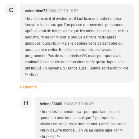
C
colombine73
26/01/2010 19:58
<br /> bonsoir il et evident qu'il faut fixer une date j'ai déjà
trouvé miraculeux que l'on puisse retrouvé des personnes
après autant de temps alors que les médecins disent que l'on
peut mourir de<br /> soif la preuve est faite NON après
quelques jours.<br /> Mais je déplore cette catastrophe qui
aurait pu être éviter. En effet les scientifiques l'avaient
programmée Pas de date prècise OK mais pourquoi avoir
continué à construire du beton alors<br /> qu'au Japon ilos
ont trouvé un moyen En France aussi..Bonne soirée<br /> <br
/> <br />
Répondre
H
helene33660
16/02/2010 08:05
<br /> c'est le monde , ca.. pourquoi faire simple
quand on peut farie compliqué ? pourquoi les
affaires ont toujours le dernier mot. ( enfin, les sous).
<br /> pauvre monde... on va au casse pipe.<br />
<br /> <br />